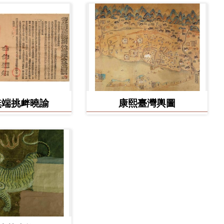
無端挑衅曉諭
康熙臺灣輿圖