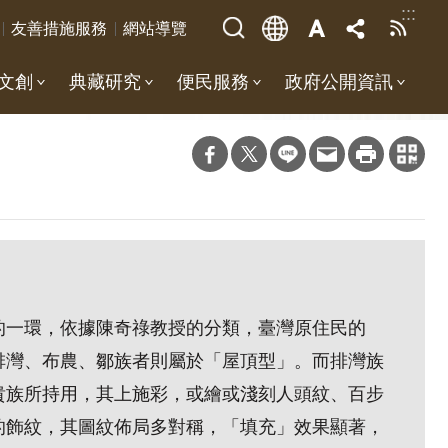
:::
友善措施服務
網站導覽
文創
典藏研究
便民服務
政府公開資訊
的一環，依據陳奇祿教授的分類，臺灣原住民的
排灣、布農、鄒族者則屬於「屋頂型」。而排灣族
貴族所持用，其上施彩，或繪或淺刻人頭紋、百步
的飾紋，其圖紋佈局多對稱，「填充」效果顯著，