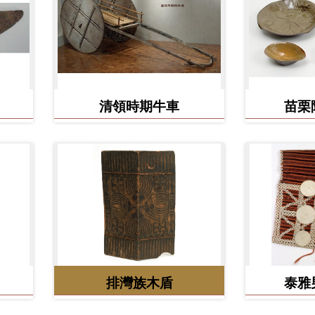
清領時期牛車
苗栗
排灣族木盾
泰雅