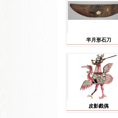
半月形石刀
皮影戲偶