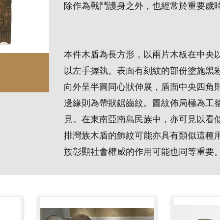
除作為戰鬥護身之外，也經常於重要歲
本件木盾為長方形，以兩片木板在中央
以左手握執。表面有刻紋的部份塗施黑
向外呈半圓同心狀伸展，盾面中央四角
邊緣則為帶狀鋸齒紋。圖紋佈局極為工
見。在東南亞南島民族中，亦可見以看
排灣族木盾的飾紋可能亦具有類似這種
族彰顯社會權威的作用可能也同等重要