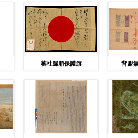
蕃社歸順保護旗
背盟