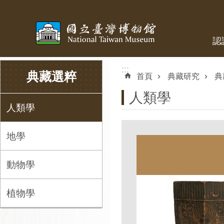
跳到主要內容區塊
認
:::
:::
典藏選粹
首頁
典藏研究
典
人類學
人類學
地學
動物學
植物學