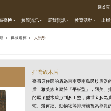
回首頁
識臺博
參觀資訊
展覽資訊
教育活動
出版
藏
典藏選粹
人類學
排灣族木盾
臺灣原住民的盾為東南亞南島民族盾器
盾，雅美族者屬於「平板型」，阿美、
的屋頂型木盾形制多工整，傳世者多為
蛇、幾何紋、動物紋等排灣族視為尊貴