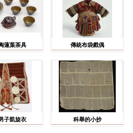
陶蓮葉茶具
傳統布袋戲偶
男子凱旋衣
科舉的小抄