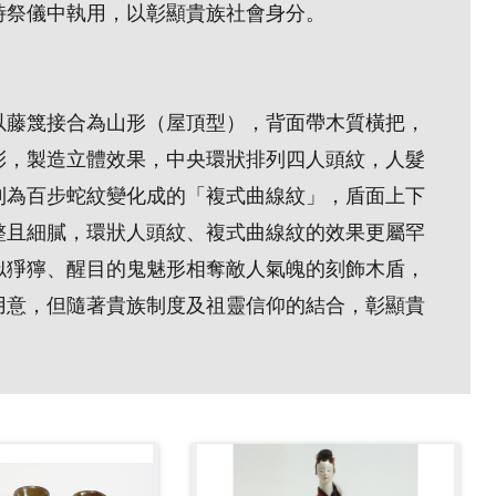
時祭儀中執用，以彰顯貴族社會身分。
以藤篾接合為山形（屋頂型），背面帶木質橫把，
彩，製造立體效果，中央環狀排列四人頭紋，人髮
則為百步蛇紋變化成的「複式曲線紋」，盾面上下
整且細膩，環狀人頭紋、複式曲線紋的效果更屬罕
似猙獰、醒目的鬼魅形相奪敵人氣魄的刻飾木盾，
用意，但隨著貴族制度及祖靈信仰的結合，彰顯貴
。