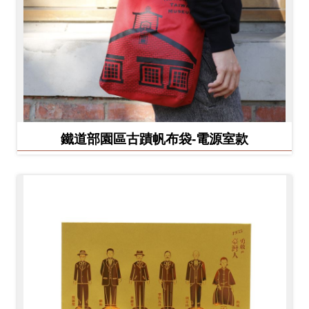
鐵道部園區古蹟帆布袋-電源室款