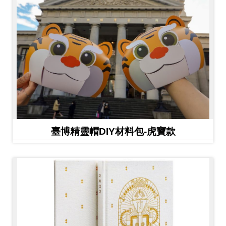
臺博精靈帽DIY材料包-虎寶款