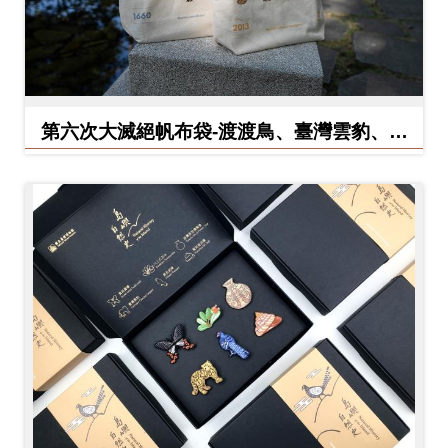
料
開
放
宣
第六次大滅絕帆布袋-渡渡鳥、臺灣雲豹、北
告
方白犀牛
著
作
權
聲
明
回
首
頁