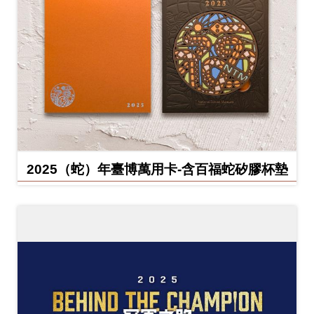
2025（蛇）年臺博萬用卡-含百福蛇矽膠杯墊