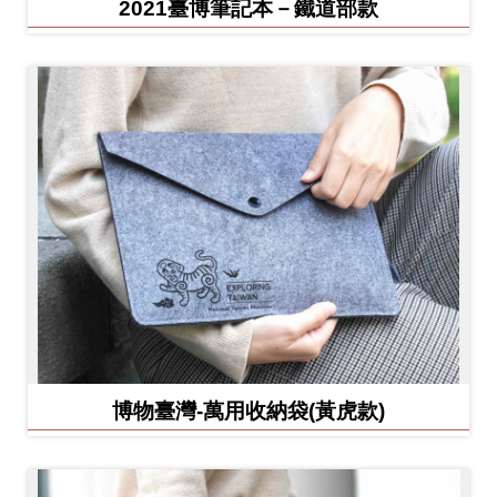
2021臺博筆記本－鐵道部款
博物臺灣-萬用收納袋(黃虎款)