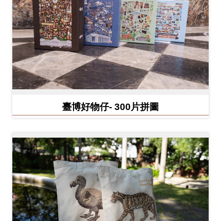
開
資
訊
隱
私
權
臺博好物仔- 300片拼圖
與
資
訊
安
全
宣
告
資