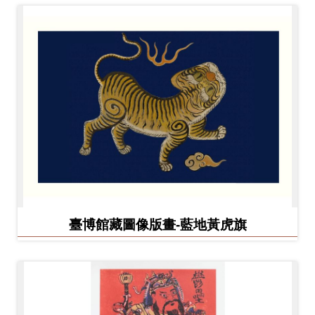
臺博館藏圖像版畫-藍地黃虎旗