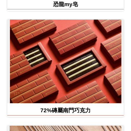
恐龍my皂
72%磚屬南門巧克力