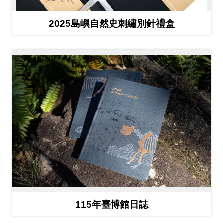
友
2025島嶼自然史刺繡別針禮盒
善
措
施
服
務
網
站
導
覽
En
日
glis
本
115年臺博館日誌
h
語