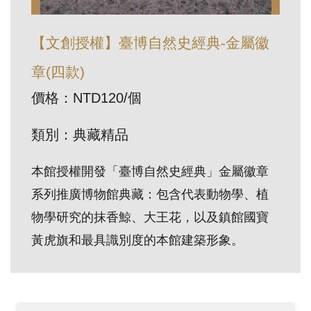
訊
【文創授權】臺博自然史經典-金屬徽
展
章(四款)
覽
價格：NTD120/個
資
訊
類別：典藏精品
教
本館授權開發「臺博自然史經典」金屬徽章
育
系列推廣博物館典藏：包含代表動物學、植
活
物學研究的抹香鯨、大王花，以及鎮館國寶
動
黃虎旗和最具識別度的本館建築形象。
出
版
文