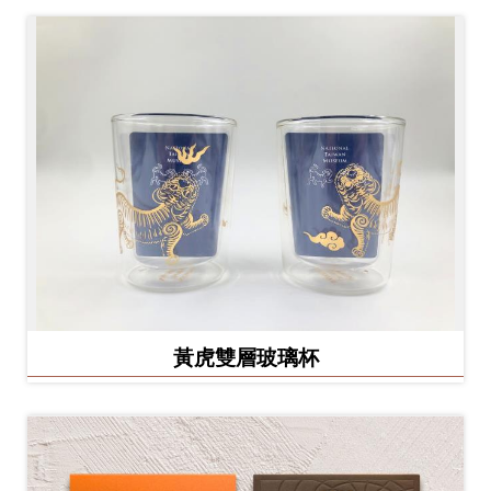
Ba
ha
sa
Ind
Tiế
on
ng
esi
Việ
a
t
黃虎雙層玻璃杯