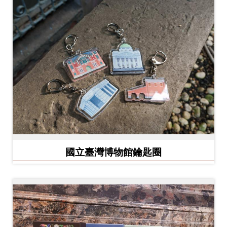
創
典
藏
研
究
便
民
服
國立臺灣博物館鑰匙圈
務
政
府
公