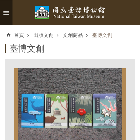
跳到主要內容區塊
進
階
首頁
出版文創
文創商品
臺博文創
搜
尋
臺博文創
認
識
臺
博
參
觀
資