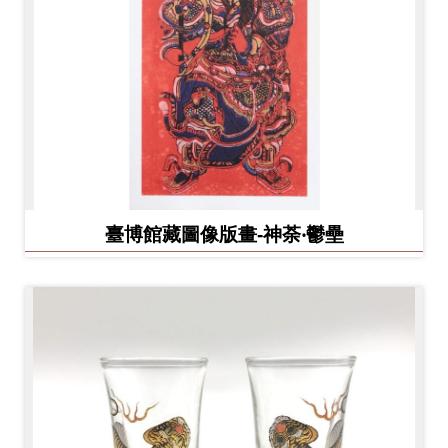
臺博館藏圖像版畫-神荼‧鬱壘