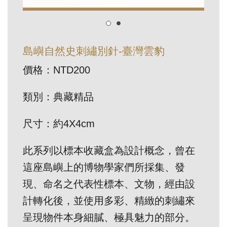
訊
展
島嶼自然史刺繡別針-臺灣雲豹
覽
價格：NTD200
資
訊
類別：典藏精品
教
尺寸：約4X4cm
育
活
此系列以標本收藏盒為設計概念，曾在
動
這座島嶼上的博物學家們所採集、發
現、命名之代表性標本、文物，經由設
出
計轉化後，並使用多彩、精緻的刺繡來
版
呈現物件本身細膩、極具魅力的部分。
文