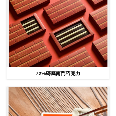
72%磚屬南門巧克力