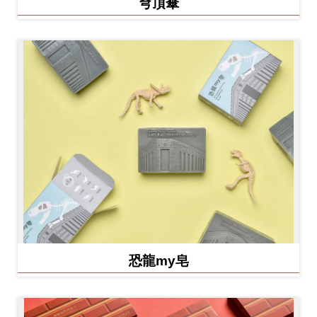
穹頂傘
恐龍my皂