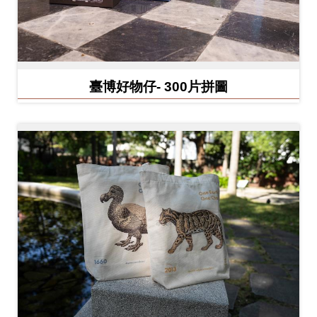
料
開
放
宣
臺博好物仔- 300片拼圖
告
著
作
權
聲
明
回
首
頁