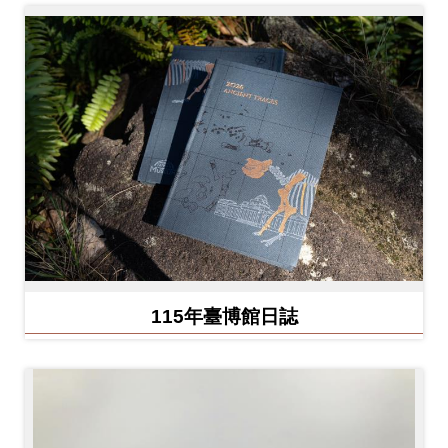
Ba
ha
sa
Ind
Tiế
on
ng
esi
Việ
a
t
115年臺博館日誌