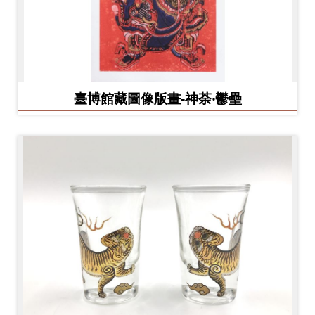
臺博館藏圖像版畫-神荼‧鬱壘