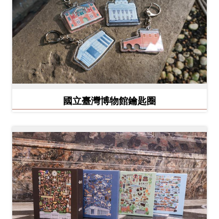
開
資
訊
隱
私
權
國立臺灣博物館鑰匙圈
與
資
訊
安
全
宣
告
資