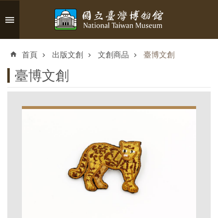
跳到主要內容區塊
進
階
首頁
出版文創
文創商品
臺博文創
搜
尋
臺博文創
認
識
臺
博
參
觀
資