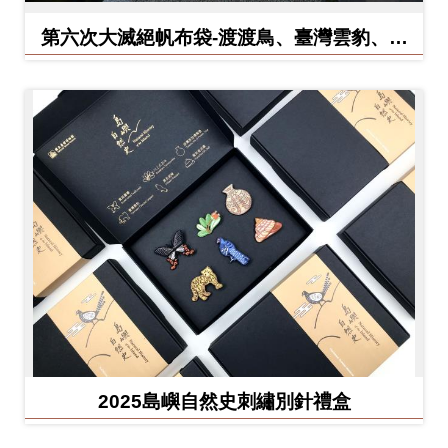
友
第六次大滅絕帆布袋-渡渡鳥、臺灣雲豹、北
善
方白犀牛
措
施
服
務
網
站
導
覽
En
日
glis
本
2025島嶼自然史刺繡別針禮盒
h
語