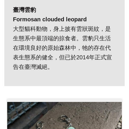
創
臺灣雲豹
Formosan clouded leopard
典
大型貓科動物，身上披有雲狀斑紋，是
藏
生態系中最頂端的掠食者。雲豹只生活
研
在環境良好的原始森林中，牠的存在代
究
表生態系的健全，但已於2014年正式宣
便
告在臺灣滅絕。
民
服
務
政
府
公