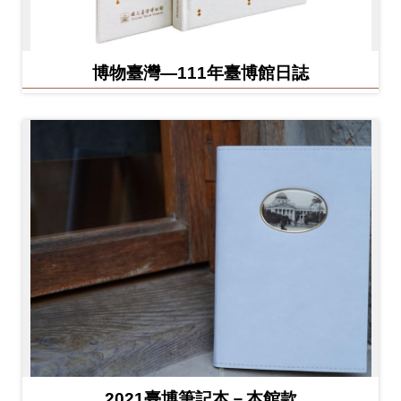
博物臺灣—111年臺博館日誌
2021臺博筆記本－本館款