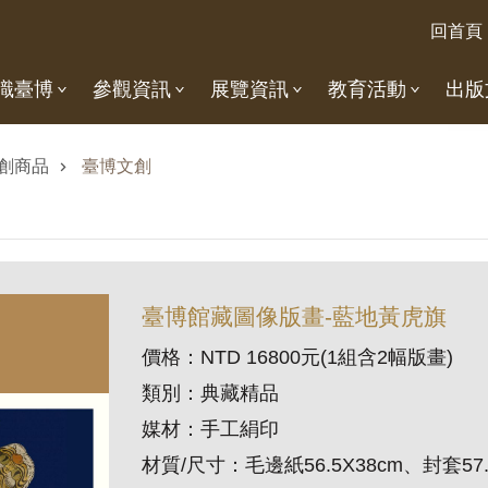
回首頁
識臺博
參觀資訊
展覽資訊
教育活動
出版
創商品
臺博文創
臺博館藏圖像版畫-藍地黃虎旗
價格：
NTD 16800
元
(1
組含
2
幅版畫
)
類別：典藏精品
媒材：手工絹印
材質
/
尺寸：毛邊紙
56.5X38cm
、封套
57