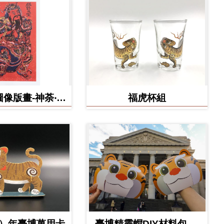
像版畫-神荼‧鬱
福虎杯組
壘
虎）年臺博萬用卡
臺博精靈帽DIY材料包-虎