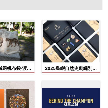
滅絕帆布袋-渡渡
2025島嶼自然史刺繡別針
雲豹、北方白犀
禮盒
牛