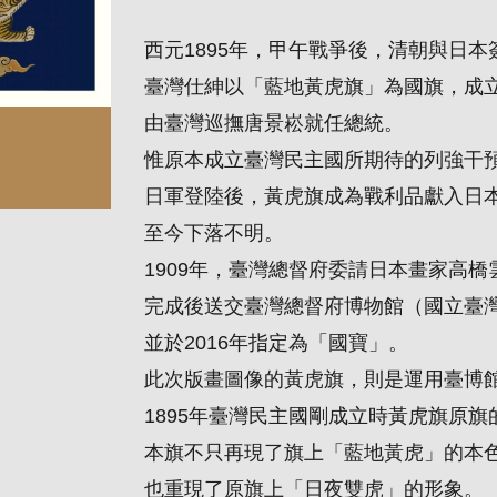
西元
1895
年，甲午戰爭後，清朝與日本
臺灣仕紳以「藍地黃虎旗」為國旗，成
由臺灣巡撫唐景崧就任總統。
惟原本成立臺灣民主國所期待的列強干
日軍登陸後，黃虎旗成為戰利品獻入日
至今下落不明。
1909
年，臺灣總督府委請日本畫家高橋
完成後送交臺灣總督府博物館（國立臺
並於
2016
年指定為「國寶」。
此次版畫圖像的黃虎旗，則是運用臺博
1895
年臺灣民主國剛成立時黃虎旗原旗
本旗不只再現了旗上「藍地黃虎」的本
也重現了原旗上「日夜雙虎」的形象。