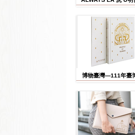
博物臺灣—111年臺
日誌