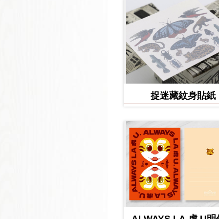
捉迷藏紋身貼紙
ALWAYS LA 虎 U