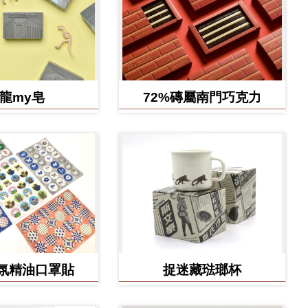
龍my皂
72%磚屬南門巧克力
氛精油口罩貼
捉迷藏琺瑯杯