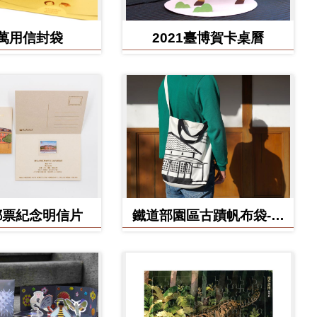
萬用信封袋
2021臺博賀卡桌曆
郵票紀念明信片
鐵道部園區古蹟帆布袋-工
務室款