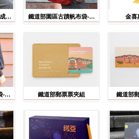
(成功
鐵道部園區古蹟帆布袋-電
金喜
源室款
-食
鐵道部郵票票夾組
鐵道部