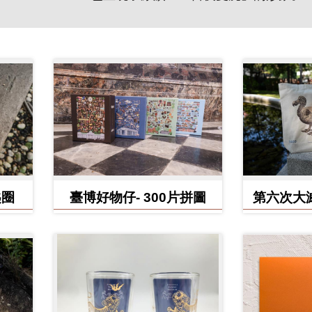
匙圈
臺博好物仔- 300片拼圖
第六次大
鳥、臺灣