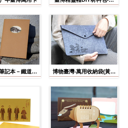
寶款
博筆記本－鐵道部
博物臺灣-萬用收納袋(黃虎
款
款)