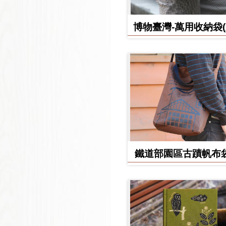
博物臺灣-萬用收納袋
款)
鐵道部園區古蹟帆布袋
堂款