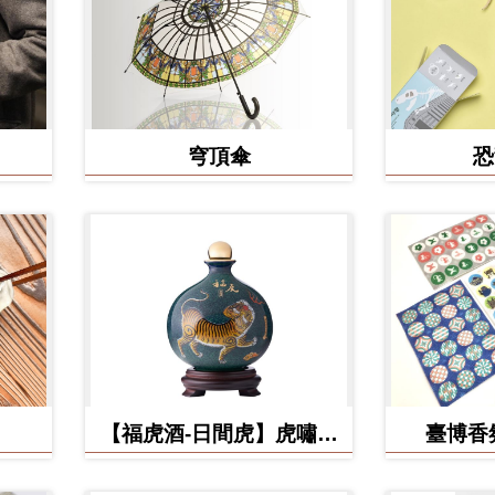
穹頂傘
恐
【福虎酒-日間虎】虎嘯台
臺博香
灣秘藏高粱酒