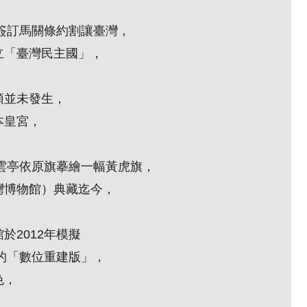
簽訂馬關條約割讓臺灣，
立「臺灣民主國」，
預並未發生，
本皇宮，
雲亭依原旗摹繪一幅黃虎旗，
灣博物館）典藏迄今，
館於
2012
年模擬
的「數位重建版」，
色，