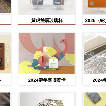
黃虎雙層玻璃杯
2025（
含百
本
2024龍年臺博賀卡
202