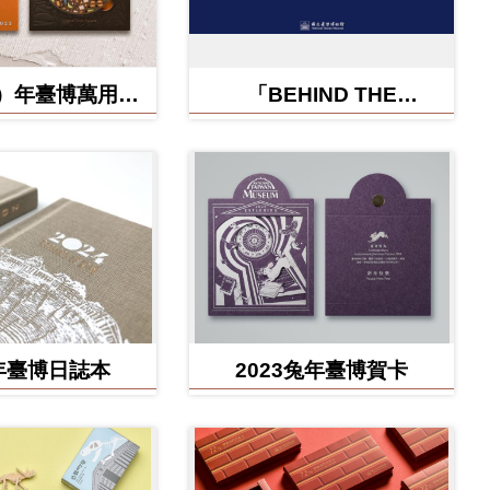
蛇）年臺博萬用卡-
「BEHIND THE
福蛇矽膠杯墊
CHAMPION:冠軍之路特
展」紀念信封
4年臺博日誌本
2023兔年臺博賀卡