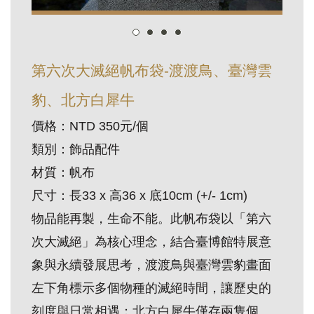
訊
展
第六次大滅絕帆布袋-渡渡鳥、臺灣雲
覽
豹、北方白犀牛
資
訊
價格：NTD 350元/個
類別：飾品配件
教
材質：帆布
育
尺寸：長33 x 高36 x 底10cm (+/- 1cm)
活
物品能再製，生命不能。此帆布袋以「第六
動
次大滅絕」為核心理念，結合臺博館特展意
象與永續發展思考，渡渡鳥與臺灣雲豹畫面
出
左下角標示多個物種的滅絕時間，讓歷史的
版
文
刻度與日常相遇；北方白犀牛僅存兩隻個