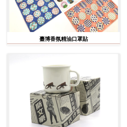
臺博香氛精油口罩貼