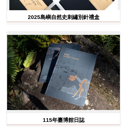
Ba
ha
sa
Ind
Tiế
2025島嶼自然史刺繡別針禮盒
on
ng
esi
Việ
a
t
115年臺博館日誌