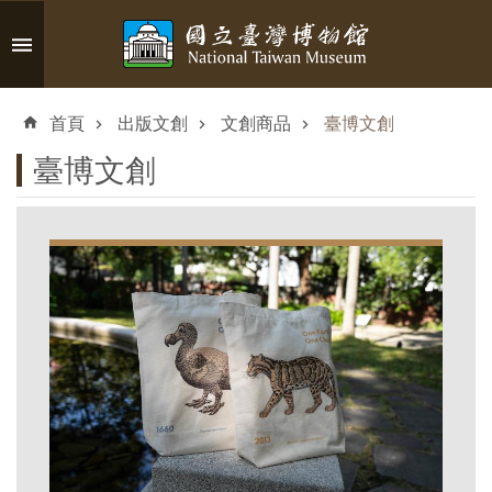
跳到主要內容區塊
進
階
首頁
出版文創
文創商品
臺博文創
搜
尋
臺博文創
認
識
臺
博
參
觀
資