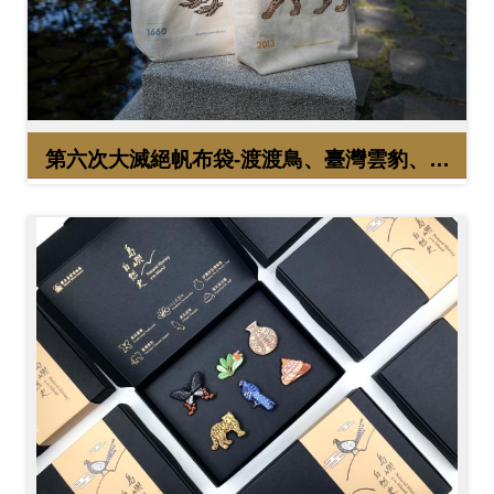
友
善
措
施
第六次大滅絕帆布袋-渡渡鳥、臺灣雲豹、北
服
方白犀牛
務
網
站
導
覽
En
日
glis
本
h
語