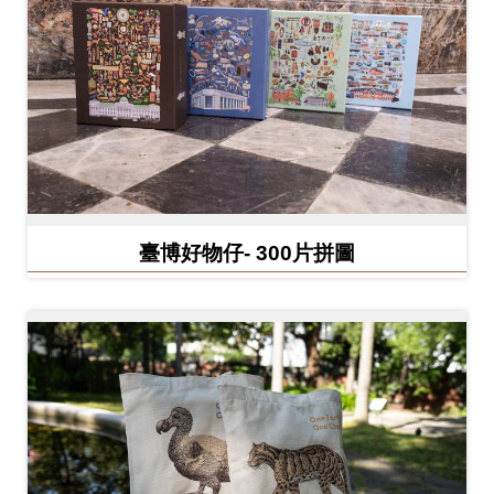
料
開
放
宣
告
著
作
臺博好物仔- 300片拼圖
權
聲
明
回
首
頁