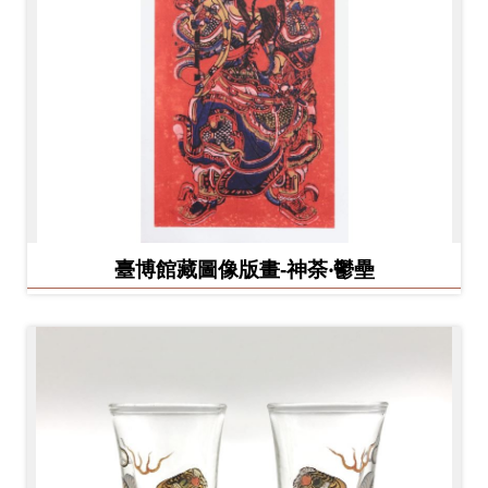
臺博館藏圖像版畫-神荼‧鬱壘