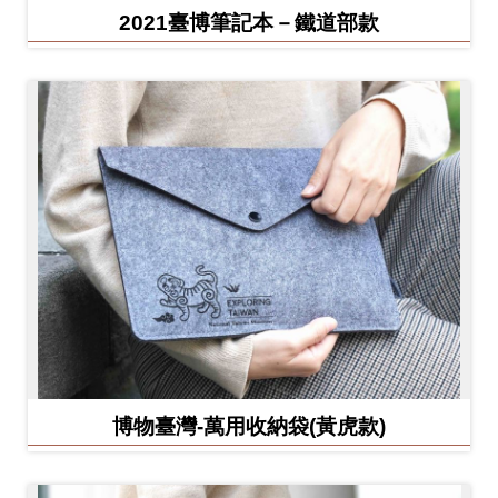
2021臺博筆記本－鐵道部款
博物臺灣-萬用收納袋(黃虎款)