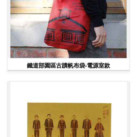
鐵道部園區古蹟帆布袋-電源室款