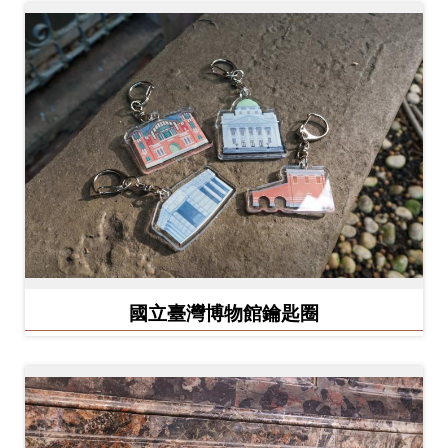
開
資
訊
隱
私
權
與
資
訊
安
國立臺灣博物館鑰匙圈
全
宣
告
資