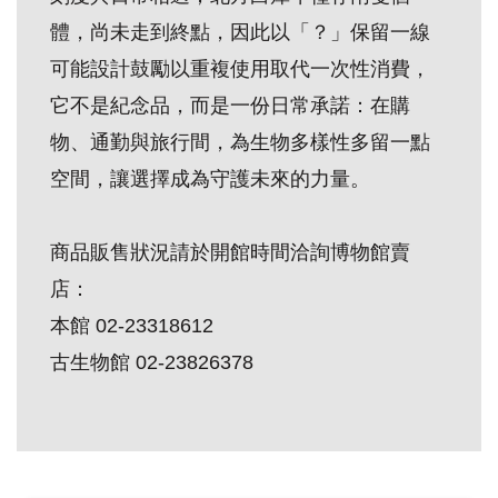
創
體，尚未走到終點，因此以「？」保留一線
可能設計鼓勵以重複使用取代一次性消費，
典
它不是紀念品，而是一份日常承諾：在購
藏
物、通勤與旅行間，為生物多樣性多留一點
研
空間，讓選擇成為守護未來的力量。
究
商品販售狀況請於開館時間洽詢博物館賣
便
民
店：
服
本館 02-23318612
務
古生物館 02-23826378
政
府
公