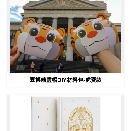
臺博精靈帽DIY材料包-虎寶款