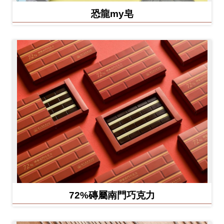
恐龍my皂
72%磚屬南門巧克力