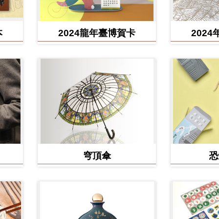
本
2024龍年臺博賀卡
202
穹頂傘
恐