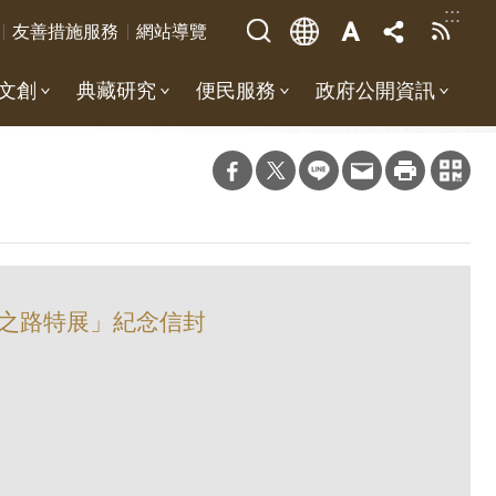
:::
友善措施服務
網站導覽
文創
典藏研究
便民服務
政府公開資訊
:冠軍之路特展」紀念信封