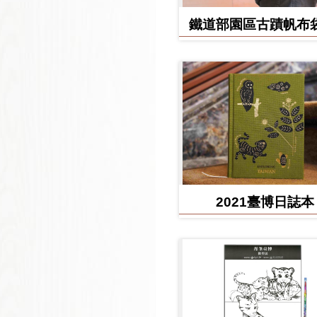
鐵道部園區古蹟帆布袋
堂款
2021臺博日誌本