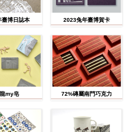
4年臺博日誌本
2023兔年臺博賀卡
龍my皂
72%磚屬南門巧克力