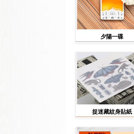
夕陽一碟
捉迷藏紋身貼紙