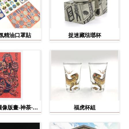
氛精油口罩貼
捉迷藏琺瑯杯
像版畫-神荼‧鬱
福虎杯組
壘