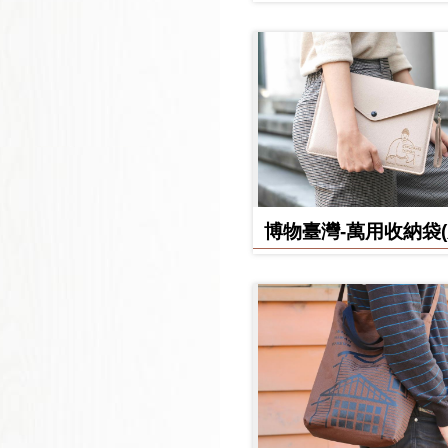
日誌
博物臺灣-萬用收納袋
款)