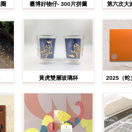
匙圈
臺博好物仔- 300片拼圖
第六次大
鳥、臺灣
黃虎雙層玻璃杯
2025（
含百