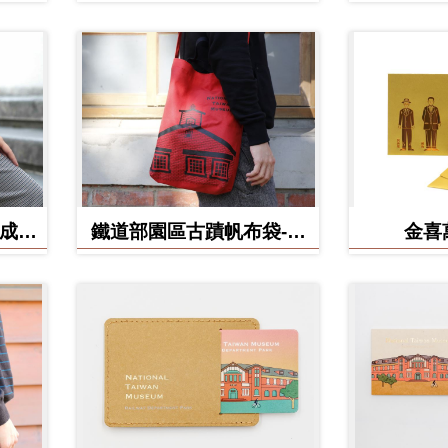
(成功
鐵道部園區古蹟帆布袋-電
金喜
源室款