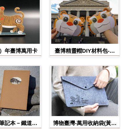
虎）年臺博萬用卡
臺博精靈帽DIY材料包-虎
寶款
博筆記本－鐵道部
博物臺灣-萬用收納袋(黃虎