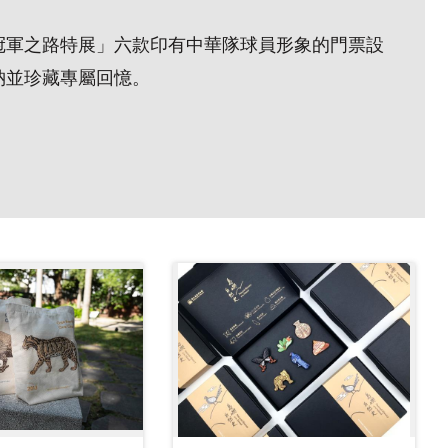
ION:冠軍之路特展」六款印有中華隊球員形象的門票設
納並珍藏專屬回憶。