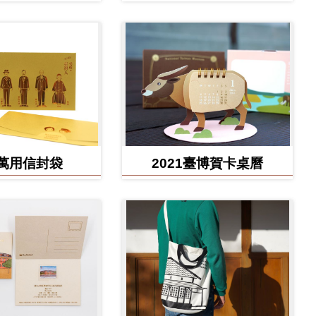
款
款)
萬用信封袋
2021臺博賀卡桌曆