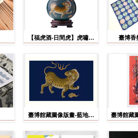
【福虎酒-日間虎】虎嘯台
臺博香
灣秘藏高粱酒
臺博館藏圖像版畫-藍地黃
臺博館藏圖
虎旗