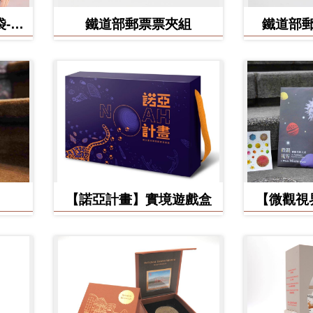
-食
鐵道部郵票票夾組
鐵道部
【諾亞計畫】實境遊戲盒
【微觀視
美】立體環
手