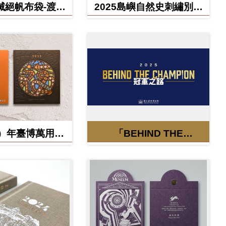
滅絕帆布袋-渡渡
2025島嶼自然史刺繡別針
雲豹、北方白犀
禮盒
牛
蛇）年臺博萬用卡-
「BEHIND THE
福蛇矽膠杯墊
CHAMPION:冠軍之路特
展」紀念信封