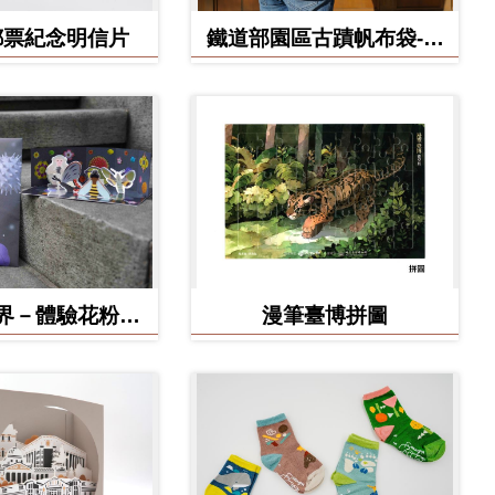
郵票紀念明信片
鐵道部園區古蹟帆布袋-工
務室款
界－體驗花粉之
漫筆臺博拼圖
形小劇場 DIY
作材料包