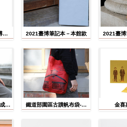
博館
2021臺博筆記本－本館款
2021臺
(成功
鐵道部園區古蹟帆布袋-電
金喜
源室款