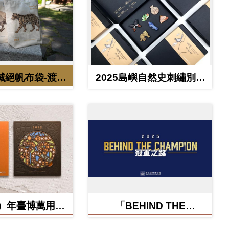
滅絕帆布袋-渡渡
2025島嶼自然史刺繡別針
雲豹、北方白犀
禮盒
牛
蛇）年臺博萬用卡-
「BEHIND THE
福蛇矽膠杯墊
CHAMPION:冠軍之路特