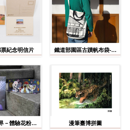
郵票紀念明信片
鐵道部園區古蹟帆布袋-工
務室款
界－體驗花粉之
漫筆臺博拼圖