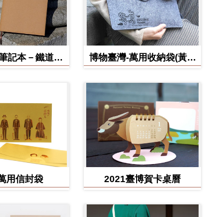
博筆記本－鐵道部
博物臺灣-萬用收納袋(黃虎
款
款)
萬用信封袋
2021臺博賀卡桌曆