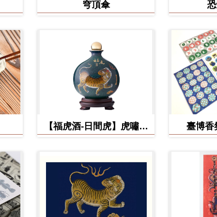
穹頂傘
恐
【福虎酒-日間虎】虎嘯台
臺博香
灣秘藏高粱酒