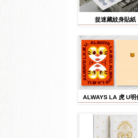
捉迷藏紋身貼紙
ALWAYS LA 虎 U