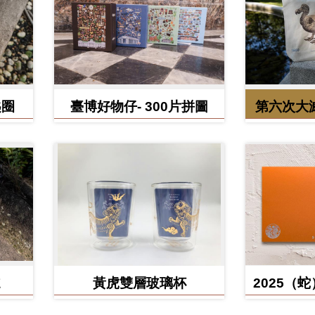
匙圈
臺博好物仔- 300片拼圖
第六次大
鳥、臺灣
黃虎雙層玻璃杯
2025（
含百