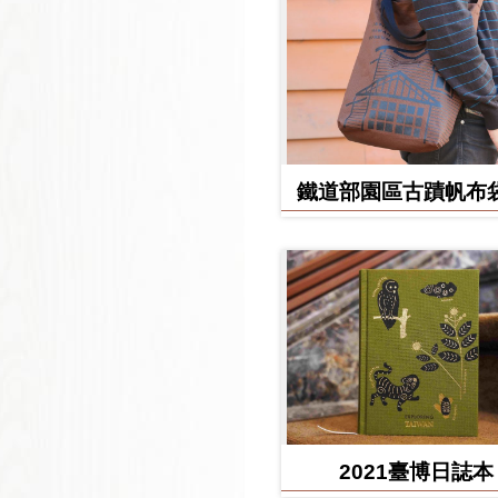
鐵道部園區古蹟帆布袋
堂款
2021臺博日誌本