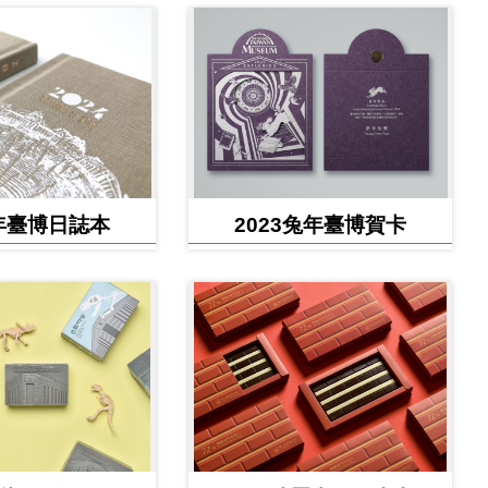
展」紀念信封
4年臺博日誌本
2023兔年臺博賀卡