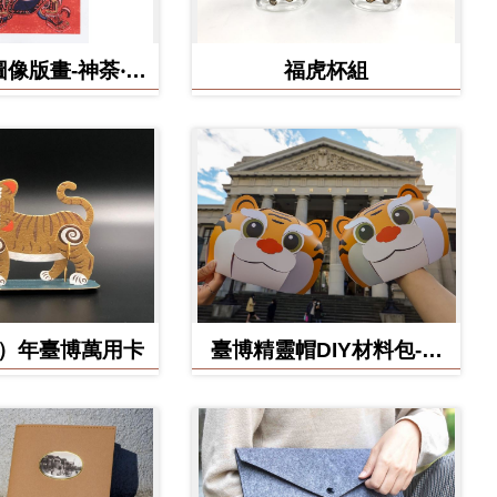
像版畫-神荼‧鬱
福虎杯組
壘
虎）年臺博萬用卡
臺博精靈帽DIY材料包-虎
寶款