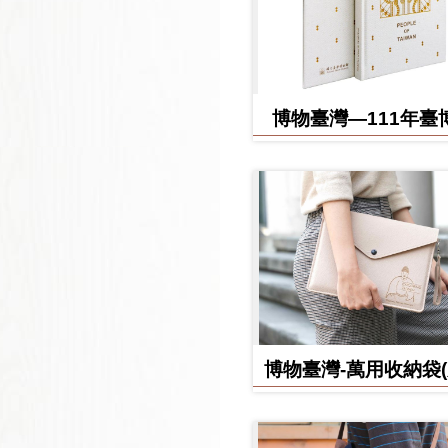
博物臺灣—111年臺
日誌
博物臺灣-萬用收納袋
款)