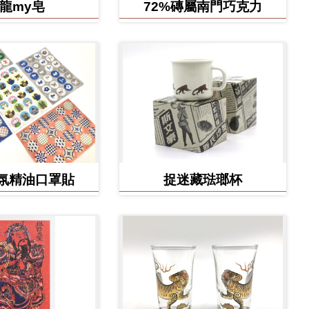
龍my皂
72%磚屬南門巧克力
氛精油口罩貼
捉迷藏琺瑯杯