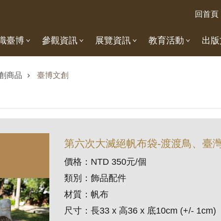
回首頁
識臺博
參觀資訊
展覽資訊
教育活動
出版
創商品
臺博文創
第六次大滅絕帆布袋-渡渡鳥、臺
價格：NTD 350元/個
類別：飾品配件
材質：帆布
尺寸：長33 x 高36 x 底10cm (+/- 1cm)