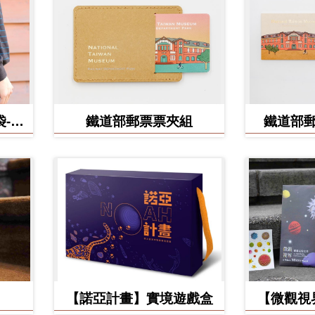
-食
鐵道部郵票票夾組
鐵道部
【諾亞計畫】實境遊戲盒
【微觀視