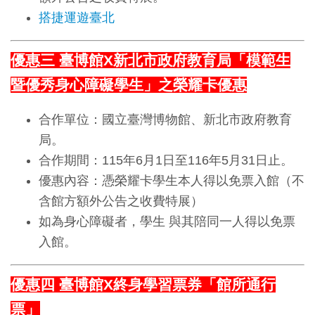
創
搭捷運遊臺北
典
優惠三 臺博館X新北市政府教育局「模範生
藏
暨優秀身心障礙學生」之榮耀卡優惠
研
究
合作單位：國立臺灣博物館、新北市政府教育
局。
合作期間：115年6月1日至116年5月31日止。
便
優惠內容：憑榮耀卡學生本人得以免票入館（不
民
含館方額外公告之收費特展）
服
如為身心障礙者，學生 與其陪同一人得以免票
務
入館。
政
優惠四 臺博館X終身學習票券「館所通行
府
公
票」