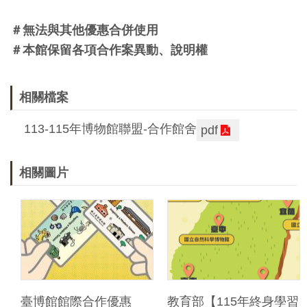
友
＃無法與其他優惠合併使用
善
＃本館保留各項合作案異動、說明權
措
施
相關檔案
服
務
113-115年博物館聯盟-合作館舍
pdf
網
相關圖片
站
導
覽
En
日
glis
本
h
語
臺博館館際合作優惠
教育部【115年終身學習