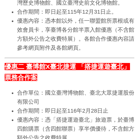
灣歷史博物館、國立臺灣史前文化博物館。
訊
合作期間：即日起至115年12月31日止。
優惠內容：憑本館以外，任一聯盟館所票根或有
展
效會員卡，享臺博各分館半票入館優惠（不含館
覽
方額外公告之收費特展）。各館合作優惠內容請
資
參考網頁附件及各館網頁。
訊
優惠二 臺博館X臺北捷運 「搭捷運遊臺北」
教
票務合作案
育
活
合作單位：國立臺灣博物館、臺北大眾捷運股份
動
有限公司
合作期間：即日起至116年2月28日止
出
優惠內容：憑「搭捷運遊臺北」旅遊票，於臺博
版
四館購票（含四館聯票）享半價優待，不含館方
文
額外公告之收費特展。