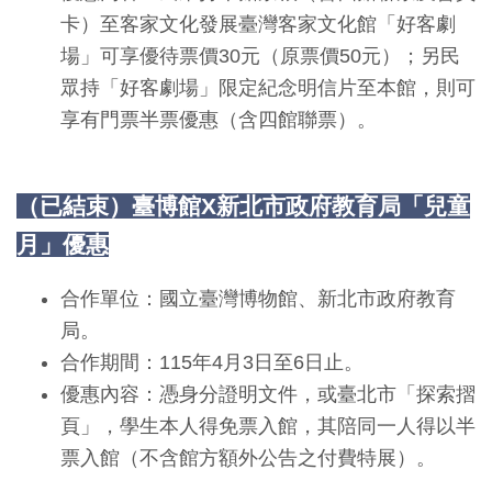
卡）至客家文化發展臺灣客家文化館「好客劇
料
場」可享優待票價30元（原票價50元）；另民
開
眾持「好客劇場」限定紀念明信片至本館，則可
放
享有門票半票優惠（含四館聯票）。
宣
告
（已結束）臺博館X新北市政府教育局「兒童
著
月」優惠
作
權
合作單位：國立臺灣博物館、新北市政府教育
聲
局。
明
合作期間：115年4月3日至6日止。
優惠內容：憑身分證明文件，或臺北市「探索摺
回
頁」，學生本人得免票入館，其陪同一人得以半
首
票入館（不含館方額外公告之付費特展）。
頁