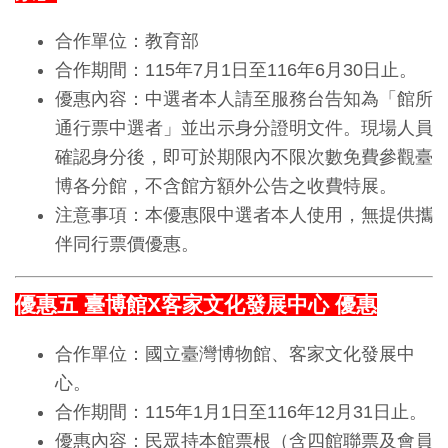
開
合作單位：教育部
資
合作期間：115年7月1日至116年6月30日止。
訊
優惠內容：中選者本人請至服務台告知為「館所
通行票中選者」並出示身分證明文件。現場人員
隱
確認身分後，即可於期限內不限次數免費參觀臺
私
博各分館，不含館方額外公告之收費特展。
權
注意事項：本優惠限中選者本人使用，無提供攜
與
伴同行票價優惠。
資
訊
優惠五 臺博館X客家文化發展中心 優惠
安
全
合作單位：國立臺灣博物館、客家文化發展中
宣
心。
告
合作期間：115年1月1日至116年12月31日止。
優惠內容：民眾持本館票根（含四館聯票及會員
資