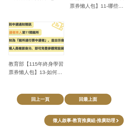
Ba
票券懶人包】11-哪些地
ha
sa
方可以使用館所通行票
Ind
Tiế
on
ng
esi
Việ
a
t
教育部【115年終身學習
票券懶人包】13-如何使
用館所通行票
回上一頁
回最上面
徵人啟事-教育推廣組-推廣助理