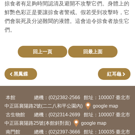
掠食者有足夠時間認清及避開不攻擊它們。身體上的
創
鮮艷色彩正是要讓掠食者警戒。假若受到攻擊時，它
們會裝死及分泌難聞的液體。這會迫令掠食者放生它
典
們。
藏
研
究
回上一頁
回最上面
便
黑鳳蝶
紅耳龜
民
服
務
本館
總機：(02)2382-2566
館址：100007 臺北市
中正區襄陽路2號(二二八和平公園內)
google map
政
古生物館
總機：(02)2314-2699
館址：100007 臺北市
府
中正區襄陽路25號(本館斜對面)
google map
公
南門館
總機：(02)2397-3666
館址：100035 臺北市