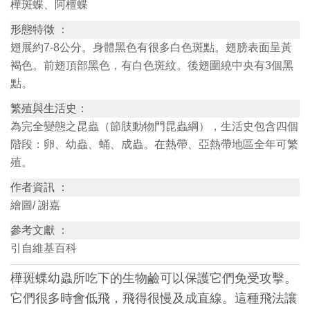
樺斑蝶、阿檀蝶
訊
形態特徵 ：
翅展約7-8公分。身體黑色有很多白色斑點。翅膀表面呈黃
展
褐色。前翅頂部黑色，有白色斑紋。後翅圍繞中央有3個黑
覽
點。
資
繁殖與生活史：
訊
為完全變態之昆蟲（節肢動物門昆蟲綱），生活史包含四個
階段：卵、幼蟲、蛹、成蟲。在熱帶、亞熱帶地區全年可繁
教
殖。
育
作者資訊 ：
活
繪圖/ 謝嘉
動
參考文獻 ：
引自維基百科
出
樺斑蝶幼蟲所吃下的生物鹼可以保護它們免受攻擊。
版
它們很多時會低飛，飛得很慢及成直線。這種飛法讓
文