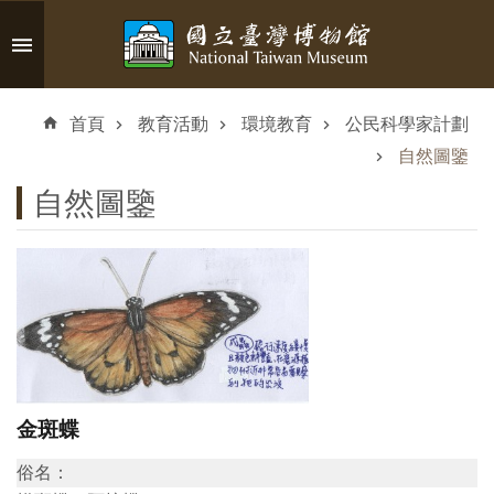
跳到主要內容區塊
進
階
首頁
教育活動
環境教育
公民科學家計劃
搜
尋
自然圖鑒
自然圖鑒
認
識
臺
博
金斑蝶
參
觀
俗名：
資