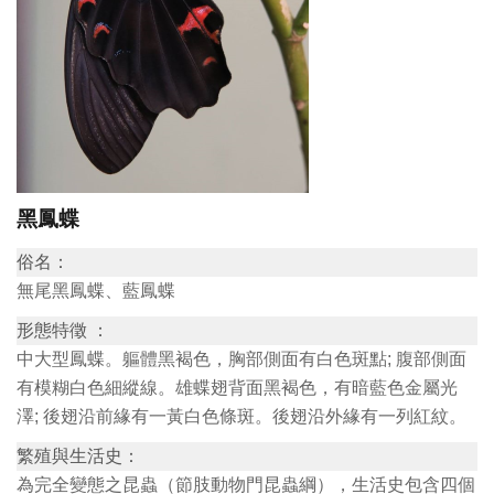
訊
展
覽
資
訊
黑鳳蝶
教
俗名：
育
無尾黑鳳蝶、藍鳳蝶
活
形態特徵 ：
動
中大型鳳蝶。軀體黑褐色，胸部側面有白色斑點; 腹部側面
有模糊白色細縱線。雄蝶翅背面黑褐色，有暗藍色金屬光
澤; 後翅沿前緣有一黃白色條斑。後翅沿外緣有一列紅紋。
出
版
繁殖與生活史：
文
為完全變態之昆蟲（節肢動物門昆蟲綱），生活史包含四個