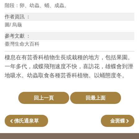
階段：卵、幼蟲、蛹、成蟲。
創
作者資訊 ：
圖/ 烏龜
典
藏
參考文獻 ：
研
臺灣生命大百科
究
棲息在有芸香科植物生長或栽種的地方，包括果園。
一年多代，成蝶飛翔速度不快，喜訪花，雄蝶會到溼
便
地吸水。幼蟲取食各種芸香科植物。以蛹態度冬。
民
服
務
回上一頁
回最上面
政
佛氏通泉草
金斑蝶
府
公