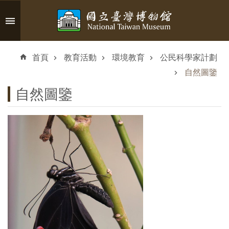
跳到主要內容區塊
進
階
首頁
教育活動
環境教育
公民科學家計劃
搜
尋
自然圖鑒
自然圖鑒
認
識
臺
博
參
觀
資