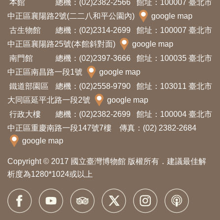
本館
總機：(02)2382-2566
館址：100007 臺北市
開
中正區襄陽路2號(二二八和平公園內)
google map
資
古生物館
總機：(02)2314-2699
館址：100007 臺北市
訊
中正區襄陽路25號(本館斜對面)
google map
南門館
總機：(02)2397-3666
館址：100035 臺北市
隱
中正區南昌路一段1號
google map
私
鐵道部園區
總機：(02)2558-9790
館址：103011 臺北市
權
大同區延平北路一段2號
google map
與
行政大樓
總機：(02)2382-2699
館址：100004 臺北市
資
中正區重慶南路一段147號7樓 傳真：(02) 2382-2684
訊
google map
安
Copyright © 2017 國立臺灣博物館 版權所有．建議最佳解
全
析度為1280*1024或以上
宣
告
資