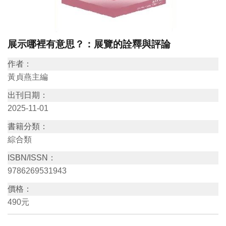
訊
展示哪裡有意思？：展覽的詮釋與評論
展
覽
作者：
資
黃貞燕主編
訊
出刊日期：
2025-11-01
教
書籍分類：
育
綜合類
活
ISBN/ISSN：
動
9786269531943
價格：
出
490元
版
文