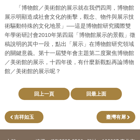
創
「博物館／美術館的展示就在我們四周，博物館
展示明顯造成社會文化的衝擊，觀念、物件與展示技
典
術驅動特殊的文化地景」──這是博物館研究國際雙
藏
年學術研討會2010年第四屆「博物館展示的景觀」徵
研
稿說明的其中一段，點出「展示」在博物館研究領域
究
的關鍵意義。第十一屆雙年會主題第二度聚焦博物館
／美術館的展示，十四年後，有什麼新觀點再論博物
館／美術館的展示呢？
便
民
服
回上一頁
回最上面
務
政
吉祥如玉
臺灣有犀
府
公