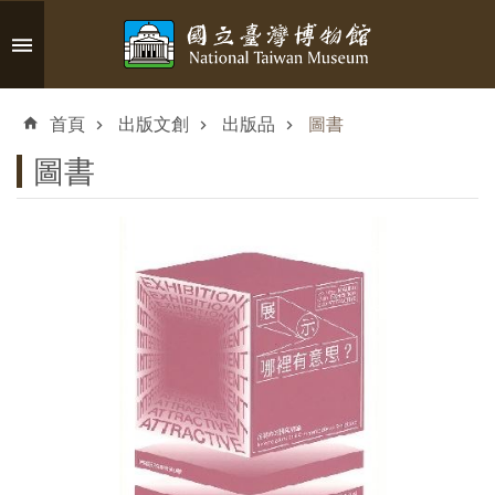
跳到主要內容區塊
進
階
首頁
出版文創
出版品
圖書
搜
尋
圖書
認
識
臺
博
參
觀
資