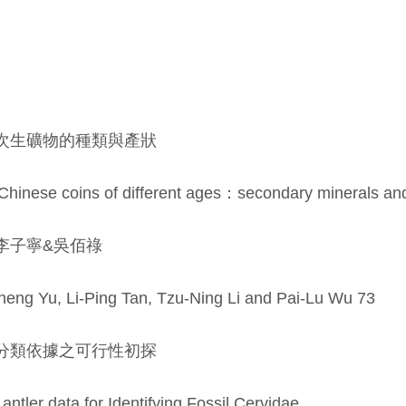
次生礦物的種類與產狀
 of Chinese coins of different ages：secondary minerals an
李子寧&吳佰祿
eng Yu, Li-Ping Tan, Tzu-Ning Li and Pai-Lu Wu 73
分類依據之可行性初探
 antler data for Identifying Fossil Cervidae