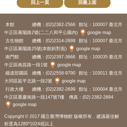
回上一頁
回最上面
訊
本館
展
總機：(02)2382-2566
館址：100007 臺北市
中正區襄陽路2號(二二八和平公園內)
google map
覽
古生物館
總機：(02)2314-2699
館址：100007 臺北市
資
中正區襄陽路25號(本館斜對面)
google map
訊
南門館
總機：(02)2397-3666
館址：100035 臺北市
中正區南昌路一段1號
google map
教
鐵道部園區
總機：(02)2558-9790
館址：103011 臺北市
育
大同區延平北路一段2號
google map
活
行政大樓
總機：(02)2382-2699
館址：100004 臺北市
動
中正區重慶南路一段147號7樓 傳真：(02) 2382-2684
google map
出
版
Copyright © 2017 國立臺灣博物館 版權所有．建議最佳解
析度為1280*1024或以上
文