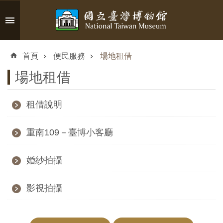
跳到主要內容區塊
進
階
首頁
便民服務
場地租借
搜
尋
場地租借
租借說明
認
重南109－臺博小客廳
識
臺
婚紗拍攝
博
影視拍攝
參
觀
資