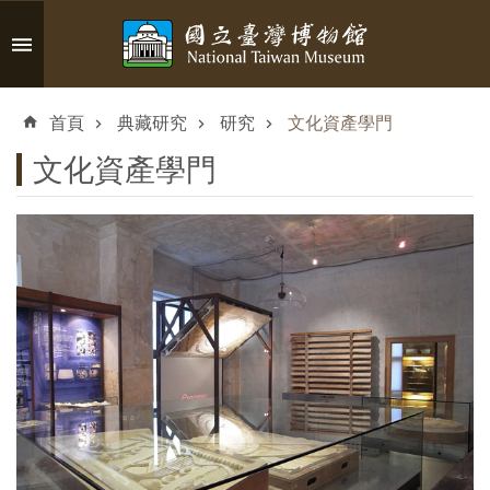
跳到主要內容區塊
進
階
首頁
典藏研究
研究
文化資產學門
搜
尋
文化資產學門
認
識
臺
博
參
觀
資