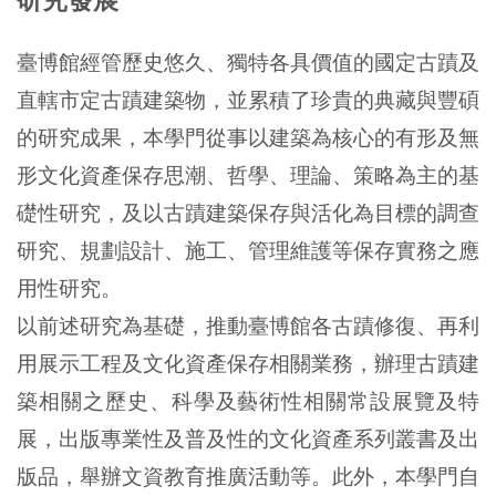
創
臺博館經管歷史悠久、獨特各具價值的國定古蹟及
典
直轄市定古蹟建築物，並累積了珍貴的典藏與豐碩
藏
的研究成果，本學門從事以建築為核心的有形及無
研
形文化資產保存思潮、哲學、理論、策略為主的基
究
礎性研究，及以古蹟建築保存與活化為目標的調查
研究、規劃設計、施工、管理維護等保存實務之應
便
民
用性研究。
服
以前述研究為基礎，推動臺博館各古蹟修復、再利
務
用展示工程及文化資產保存相關業務，辦理古蹟建
築相關之歷史、科學及藝術性相關常設展覽及特
政
展，出版專業性及普及性的文化資產系列叢書及出
府
版品，舉辦文資教育推廣活動等。此外，本學門自
公