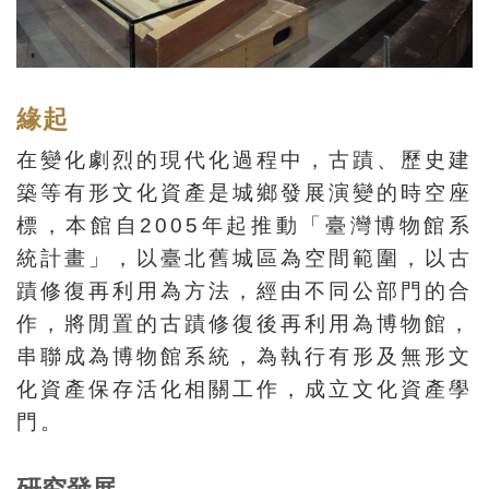
訊
展
緣起
覽
在變化劇烈的現代化過程中，古蹟、歷史建
資
築等有形文化資產是城鄉發展演變的時空座
訊
標，本館自
2005
年起推動「臺灣博物館系
統計畫」，以臺北舊城區為空間範圍，以古
教
育
蹟修復再利用為方法，經由不同公部門的合
活
作，將閒置的古蹟修復後再利用為博物館，
動
串聯成為博物館系統，為執行有形及無形文
化資產保存活化相關工作，成立文化資產學
出
門。
版
文
研究發展