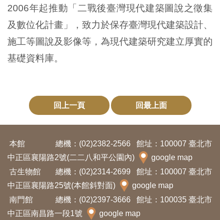
開
2006
年起推動「二戰後臺灣現代建築圖說之徵集
資
及數位化計畫」，致力於保存臺灣現代建築設計、
訊
施工等圖說及影像等，為現代建築研究建立厚實的
基礎資料庫。
隱
私
權
回上一頁
回最上面
與
資
訊
本館
總機：(02)2382-2566
館址：100007 臺北市
安
中正區襄陽路2號(二二八和平公園內)
google map
全
古生物館
總機：(02)2314-2699
館址：100007 臺北市
宣
中正區襄陽路25號(本館斜對面)
google map
告
南門館
總機：(02)2397-3666
館址：100035 臺北市
中正區南昌路一段1號
google map
資