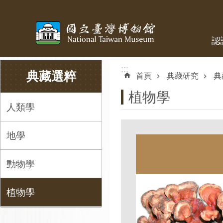
跳到主要內容區塊
認
:::
:::
典藏選粹
首頁
典藏研究
典
植物學
人類學
地學
動物學
植物學