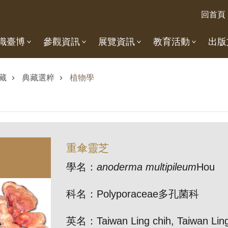
回首頁
識臺博
參觀資訊
展覽資訊
教育活動
出版
藏
典藏選粹
植物學
重傘靈芝
學名：
anoderma multipileum
Hou
科名：Polyporaceae多孔菌科
英名：Taiwan Ling chih, Taiwan Ling