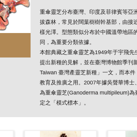
重傘靈芝分布臺灣、印度及菲律賓等亞
拔森林，常見於闊葉樹樹幹基部，由接
樣光澤。型態類似分布於中國溫帶地區的赤芝
同，為重要分類依據。
本館典藏之重傘靈芝為1949年于宇飛先
提出新種的見解，並在臺灣博物館季刊新種發表「A n
Taiwan 臺灣產靈芝新種」一文，而
教育及推廣之用。2007年據吳聲華博
為重傘靈芝(Ganoderma multip
定之「模式標本」。