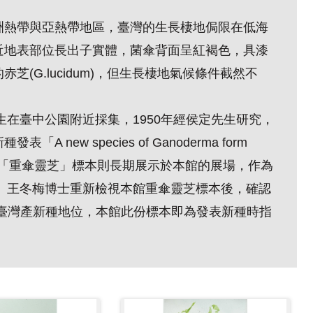
洲熱帶與亞熱帶地區，臺灣的生長棲地侷限在低海
近地表部位長出子實體，菌傘背面呈紅褐色，具漆
(G.lucidum)，但生長棲地氣候條件截然不
生在臺中公園附近採集，1950年經侯定先生研究，
ew species of Ganoderma form
本件「重傘靈芝」標本則長期展示於本館的展場，作為
士、王冬梅博士重新檢視本館重傘靈芝標本後，確認
ileum)為臺灣產新種地位，本館此份標本即為發表新種時指