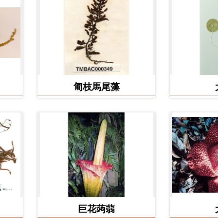
匍枝馬尾藻
巨花蒟蒻