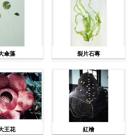
大傘藻
裂片石蓴
大王花
紅檜