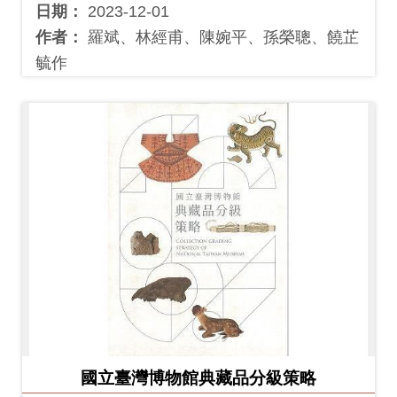
Ba
日期：
2023-12-01
ha
sa
作者：
羅斌、林經甫、陳婉平、孫榮聰、饒芷
Ind
Tiế
毓作
on
ng
esi
Việ
a
t
國立臺灣博物館典藏品分級策略