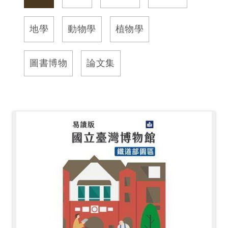
訊
地學
動物學
植物學
展
覽
圖書博物
論文集
資
訊
教
育
活
動
出
版
文