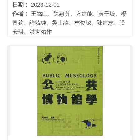
日期：
2023-12-01
作者：
王嵩山、陳惠芬、方建能、黃子璇、楊
富鈞、許毓純、吳士緯、林俊聰、陳建志、張
安琪、洪世佑作