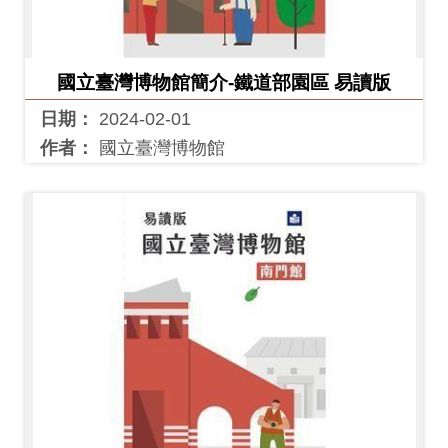
創
國立臺灣博物館簡介-鐵道部園區 易讀版
典
藏
日期：
2024-02-01
研
作者：
國立臺灣博物館
究
便
民
服
務
政
府
公