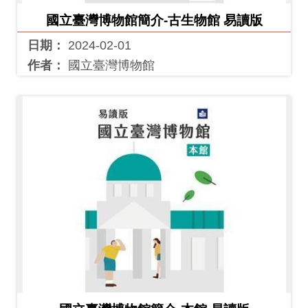
料
國立臺灣博物館簡介-古生物館 易讀版
開
日期：
2024-02-01
放
作者：
國立臺灣博物館
宣
告
著
作
權
聲
明
回
首
頁