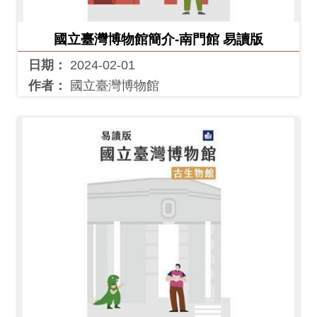
開
資
國立臺灣博物館簡介-南門館 易讀版
訊
日期：
2024-02-01
作者：
國立臺灣博物館
隱
私
權
與
資
訊
安
全
宣
告
資