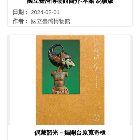
國立臺灣博物館簡介-本館 易讀版
友
日期：
2024-02-01
善
作者：
國立臺灣博物館
措
施
服
務
網
站
導
覽
En
日
glis
本
h
語
偶藏韶光－揭開台原蒐奇櫃