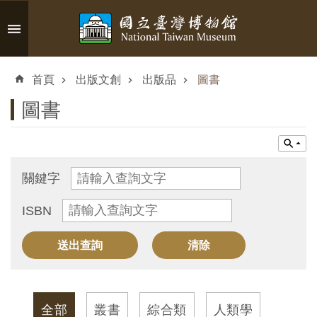
跳到主要內容區塊
進
階
首頁
出版文創
出版品
圖書
搜
尋
圖書
認
關鍵字
識
ISBN
臺
博
參
觀
全部
叢書
綜合類
人類學
資