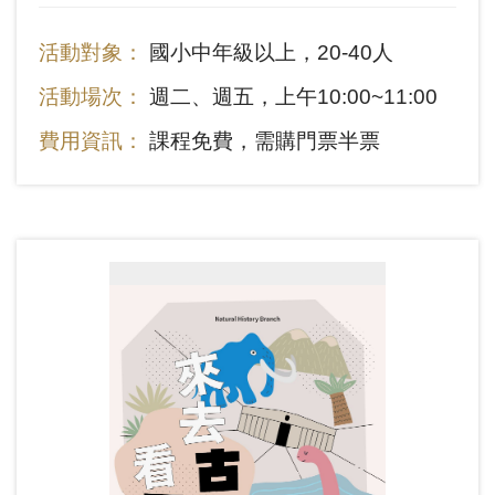
性內容，並主要讓觀眾透過澆灌實作，了解
鐵道部的古蹟修復過程與方法，以仿作材料
友
活動對象：
國小中年級以上，20-40人
的製作方式，親身體驗修匠師的維俏工法。
善
活動場次：
週二、週五，上午10:00~11:00
措
施
費用資訊：
課程免費，需購門票半票
服
務
網
站
導
覽
En
日
glis
本
h
語