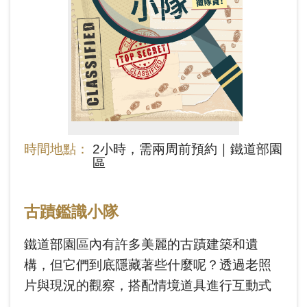
創
典
藏
研
究
時間地點：
2小時，需兩周前預約｜鐵道部園
便
區
民
服
古蹟鑑識小隊
務
鐵道部園區內有許多美麗的古蹟建築和遺
政
構，但它們到底隱藏著些什麼呢？透過老照
府
片與現況的觀察，搭配情境道具進行互動式
公
導覽，讓同學們化身為古蹟調查員，認識園