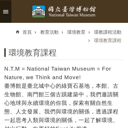
跳到主要內容區塊
進
階
首頁
教育活動
環境教育
環教課程活動
搜
尋
環境教育課程
環境教育課程
N.T.M = National Taiwan Museum = For
認
Nature, we Think and Move!
識
臺博館是臺北城中心的綠寶石基地，本館、古
臺
生物館、南門館三個古蹟建築中，我們邀請關
博
心地球與永續環境的你我，探索有關自然生
態、人文發展、我們與環境的關係，透過課程
參
觀
一起思考人類與環境的關係，一起了解環境、
資