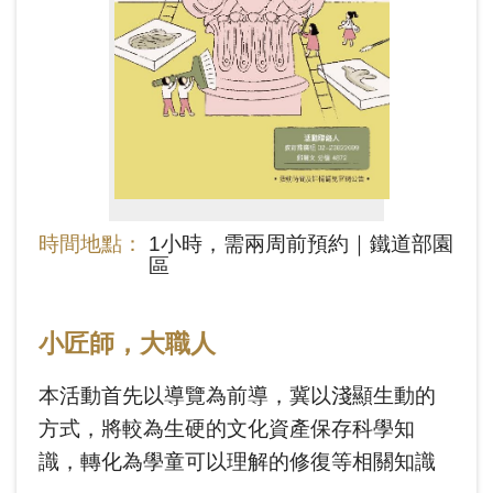
料
開
放
宣
告
著
時間地點：
1小時，需兩周前預約｜鐵道部園
作
區
權
聲
小匠師，大職人
明
本活動首先以導覽為前導，冀以淺顯生動的
回
方式，將較為生硬的文化資產保存科學知
首
識，轉化為學童可以理解的修復等相關知識
頁