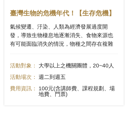
臺灣生物的危機年代！【生存危機】
氣候變遷、汙染、人類為經濟發展過度開
發，導致生物棲息地逐漸消失、食物來源也
有可能面臨消失的情況，物種之間存在複雜
的相互作用，在全球變化背景下，一個物種
的消失可能會危及其他物種的生存，造成連
活動對象：
大學以上之機關團體，20~40人
鎖效應。臺灣是一個生物多樣性豐富的島
活動場次：
週二到週五
嶼，近年來臺灣珍稀動植物逐漸瀕臨絕種，
透過本課程，一同關注臺灣生物面臨的生存
費用資訊：
100元(含講師費、課程規劃、場
地費、門票)
危機！