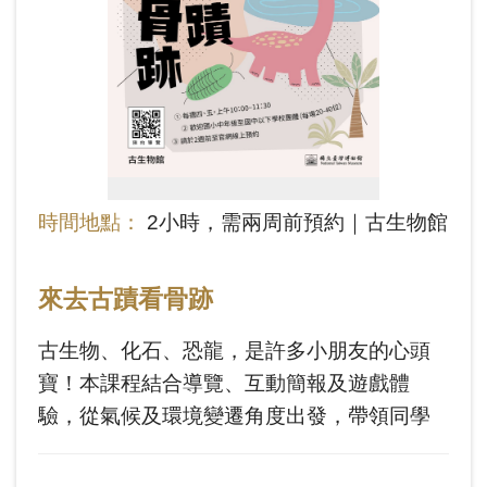
Ba
ha
sa
Ind
Tiế
on
ng
esi
Việ
a
t
時間地點：
2小時，需兩周前預約｜古生物館
來去古蹟看骨跡
古生物、化石、恐龍，是許多小朋友的心頭
寶！本課程結合導覽、互動簡報及遊戲體
驗，從氣候及環境變遷角度出發，帶領同學
們透過展示內容、化石遺跡，了解環境變化
對於物種的生存、滅絕和演化的影響。