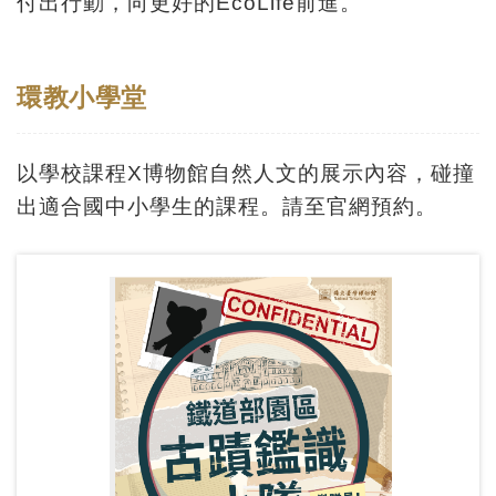
付出行動，向更好的EcoLife前進。
訊
環教小學堂
展
覽
資
以學校課程X博物館自然人文的展示內容，碰撞
訊
出適合國中小學生的課程。請至官網預約。
教
育
活
動
出
版
文