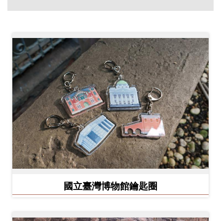
創
典
藏
研
究
便
民
服
務
政
國立臺灣博物館鑰匙圈
府
公