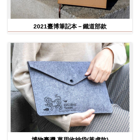
2021臺博筆記本－鐵道部款
博物臺灣-萬用收納袋(黃虎款)