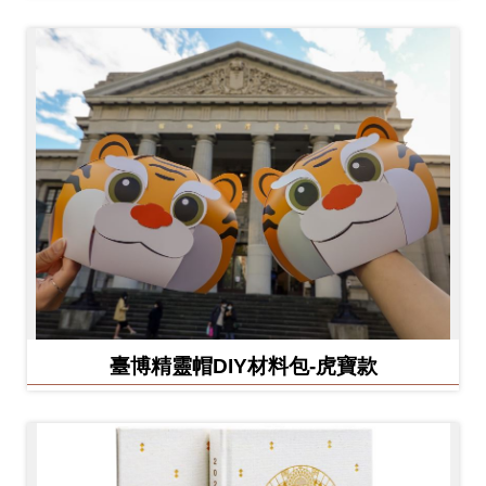
臺博精靈帽DIY材料包-虎寶款