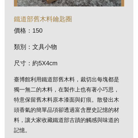
訊
鐵道部舊木料鑰匙圈
展
價格：150
覽
資
類別：文具小物
訊
尺寸：約5X4cm
教
臺博館利用鐵道部舊木料，裁切出每塊都是
育
獨一無二的木料，在製作上也有著小巧思，
活
動
特意保留舊木料原本漆面與釘痕。散發出木
頭香氣的簡單品項卻透過富含歷史記憶的材
出
料，讓大家收藏鐵道部古蹟的觸感與味道的
版
記憶。
文