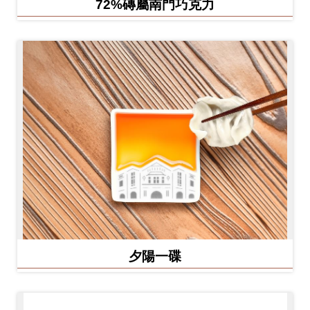
72%磚屬南門巧克力
夕陽一碟