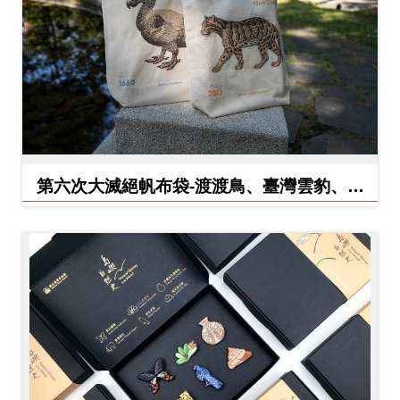
料
開
放
宣
告
著
第六次大滅絕帆布袋-渡渡鳥、臺灣雲豹、北
作
方白犀牛
權
聲
明
回
首
頁