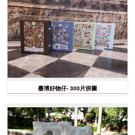
開
資
訊
隱
私
權
與
資
訊
臺博好物仔- 300片拼圖
安
全
宣
告
資