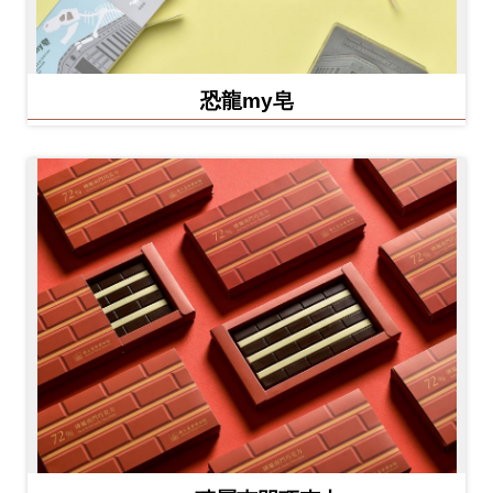
恐龍my皂