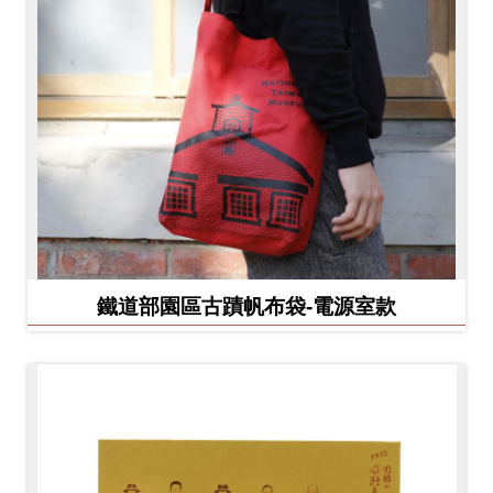
鐵道部園區古蹟帆布袋-電源室款