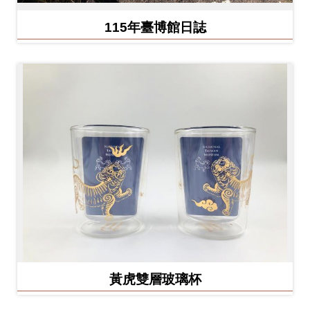
Ba
ha
115年臺博館日誌
sa
Ind
Tiế
on
ng
esi
Việ
a
t
黃虎雙層玻璃杯