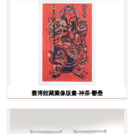
臺博館藏圖像版畫-神荼‧鬱壘