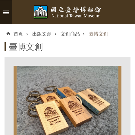
跳到主要內容區塊
進
階
首頁
出版文創
文創商品
臺博文創
搜
尋
臺博文創
認
識
臺
博
參
觀
資