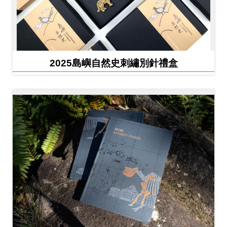
友
善
措
施
2025島嶼自然史刺繡別針禮盒
服
務
網
站
導
覽
En
日
glis
本
h
語