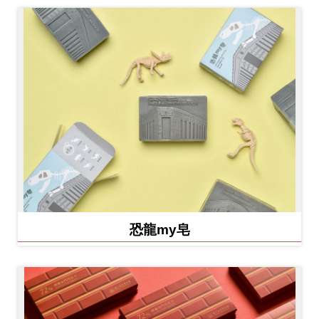
恐龍my皂