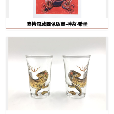
臺博館藏圖像版畫-神荼‧鬱壘