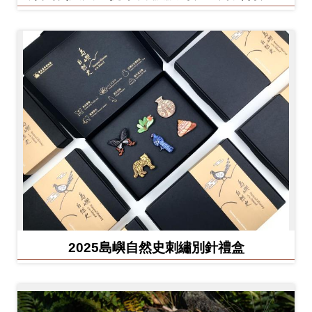
方白犀牛
友
善
措
施
服
務
網
站
導
覽
2025島嶼自然史刺繡別針禮盒
En
日
glis
本
h
語