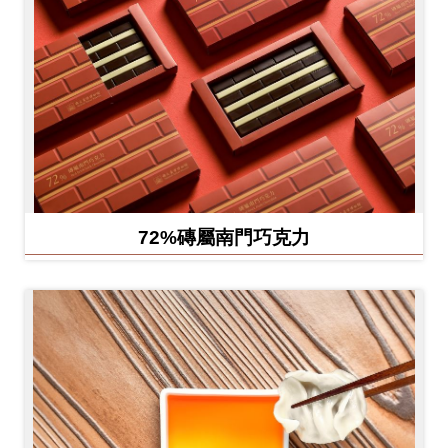
72%磚屬南門巧克力