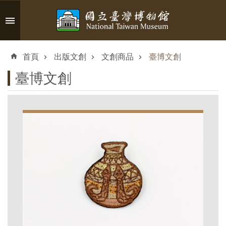
跳到主要內容區塊
進
階
首頁
出版文創
文創商品
臺博文創
搜
尋
臺博文創
認
識
臺
博
參
觀
資