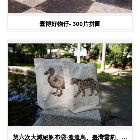
料
開
臺博好物仔- 300片拼圖
放
宣
告
著
作
權
聲
明
回
首
頁
第六次大滅絕帆布袋-渡渡鳥、臺灣雲豹、北