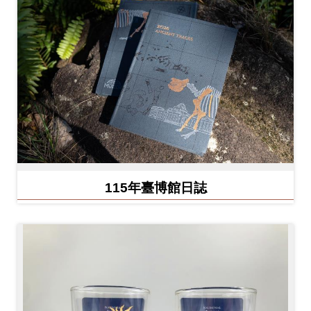
Ba
ha
sa
Ind
Tiế
on
ng
esi
Việ
a
t
115年臺博館日誌