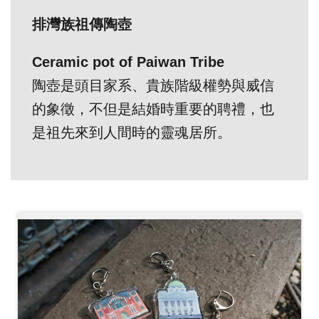
創
排灣族祖傳陶壺
典
Ceramic pot of Paiwan Tribe
藏
陶壺是頭目家系、貴族階級權勢與威信
研
的象徵，不但是結婚時重要的聘禮，也
究
是祖先來到人間時的靈魂居所。
便
民
服
務
政
府
公