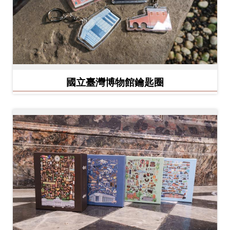
開
資
訊
隱
國立臺灣博物館鑰匙圈
私
權
與
資
訊
安
全
宣
告
資