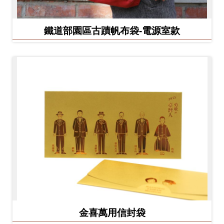
鐵道部園區古蹟帆布袋-電源室款
金喜萬用信封袋