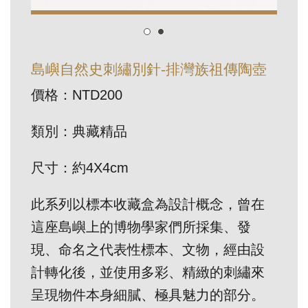
訊
展
島嶼自然史刺繡別針-排灣族祖傳陶壺
覽
價格：NTD200
資
訊
類別：典藏精品
教
尺寸：約4X4cm
育
活
此系列以標本收藏盒為設計概念，曾在
動
這座島嶼上的博物學家們所採集、發
現、命名之代表性標本、文物，經由設
出
計轉化後，並使用多彩、精緻的刺繡來
版
呈現物件本身細膩、極具魅力的部分。
文