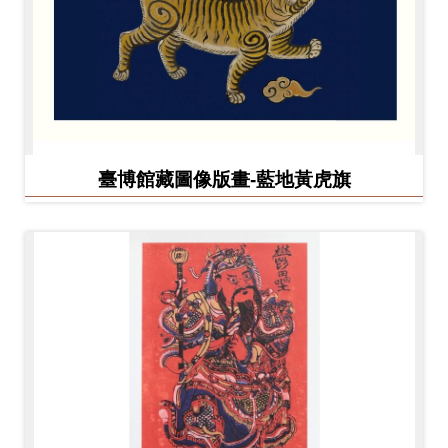
臺博館藏圖像版畫-藍地黃虎旗