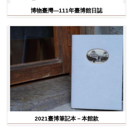
博物臺灣—111年臺博館日誌
2021臺博筆記本－本館款