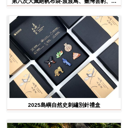
第六次大滅絕帆布袋-渡渡鳥、臺灣雲豹、北
方白犀牛
友
善
措
施
服
務
網
站
導
覽
2025島嶼自然史刺繡別針禮盒
En
日
glis
本
h
語