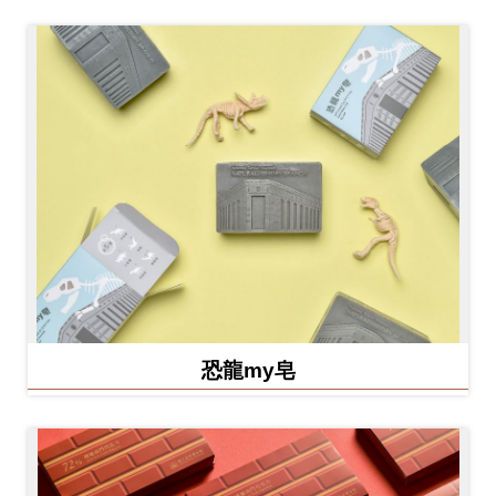
恐龍my皂