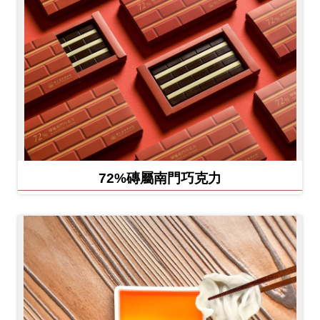
72%磚屬南門巧克力