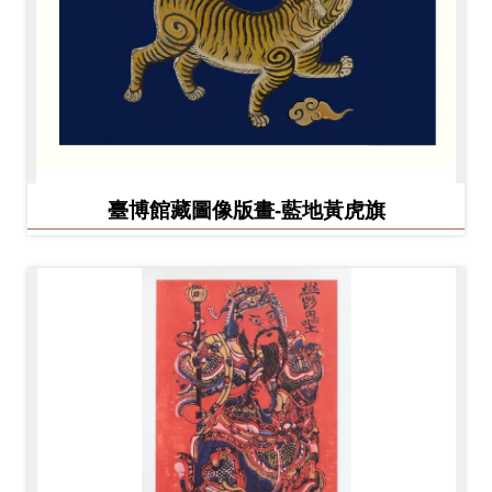
臺博館藏圖像版畫-藍地黃虎旗