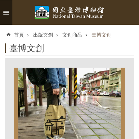
跳到主要內容區塊
進
階
首頁
出版文創
文創商品
臺博文創
搜
尋
臺博文創
認
識
臺
博
參
觀
資