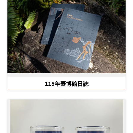
Ba
ha
sa
Ind
Tiế
on
ng
esi
Việ
a
t
115年臺博館日誌