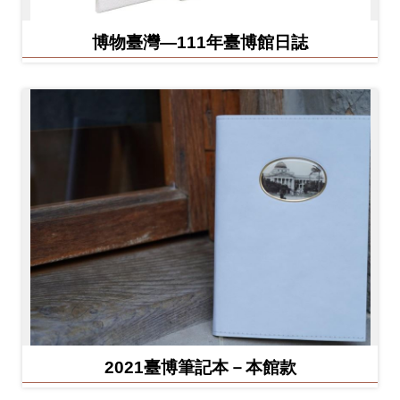
博物臺灣—111年臺博館日誌
2021臺博筆記本－本館款