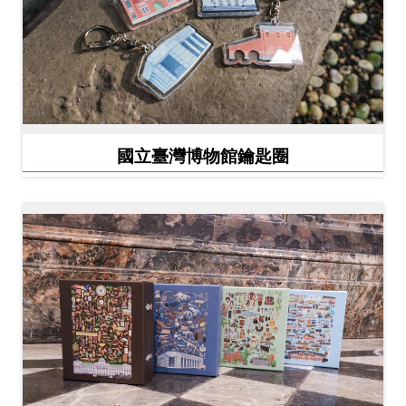
開
資
訊
隱
私
國立臺灣博物館鑰匙圈
權
與
資
訊
安
全
宣
告
資