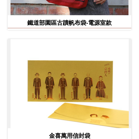
鐵道部園區古蹟帆布袋-電源室款
金喜萬用信封袋