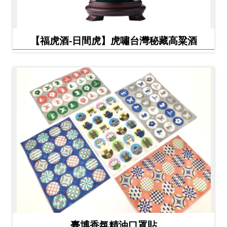
【福虎酒-日間虎】虎嘯台灣秘藏高粱酒
臺博香氛精油口罩貼