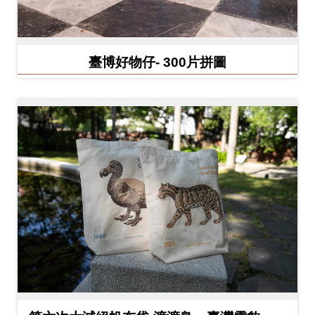
料
開
放
臺博好物仔- 300片拼圖
宣
告
著
作
權
聲
明
回
首
頁