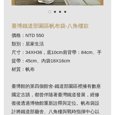
訊
展
臺博鐵道部園區帆布袋-八角樓款
覽
價格：NTD 550
資
類別：居家生活
訊
尺寸：34XH36，底10cm肩背帶：84cm、手
教
提帶：45cm、內袋18X16cm
育
材質：帆布
活
動
臺博館的第四個館舍-鐵道部園區裡擁有數座
國定古蹟，都曾伴隨著臺灣鐵道發展，經修
出
復後透過博物館重新詮釋與定位。帆布袋設
版
計將鐵道部廳舍、八角樓與戰時指揮中心以
文