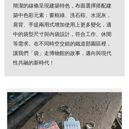
簡潔的線條呈現建築特色，布面選擇搭配建
創
築中色彩元素：窗框綠、洗石棕、水泥灰，
典
肩背、手提兩用式增加使用上更多變化，適
藏
中的袋型尺寸與內袋設計，符合工作、休閒
研
等需求。在不同時空交錯的鐵道部園區裡，
究
讓我們「袋」走博物館的故事，邁向與現代
性共融的新時代！
便
民
服
務
政
府
公