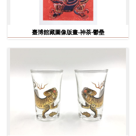
臺博館藏圖像版畫-神荼‧鬱壘