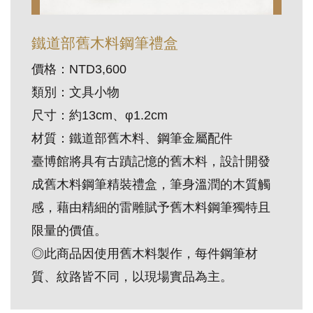
訊
鐵道部舊木料鋼筆禮盒
展
價格：NTD3,600
覽
類別：文具小物
資
尺寸：約13cm、φ1.2cm
訊
材質：鐵道部舊木料、鋼筆金屬配件
臺博館將具有古蹟記憶的舊木料，設計開發
教
成舊木料鋼筆精裝禮盒，筆身溫潤的木質觸
育
活
感，藉由精細的雷雕賦予舊木料鋼筆獨特且
動
限量的價值。
◎此商品因使用舊木料製作，每件鋼筆材
出
質、紋路皆不同，以現場實品為主。
版
文