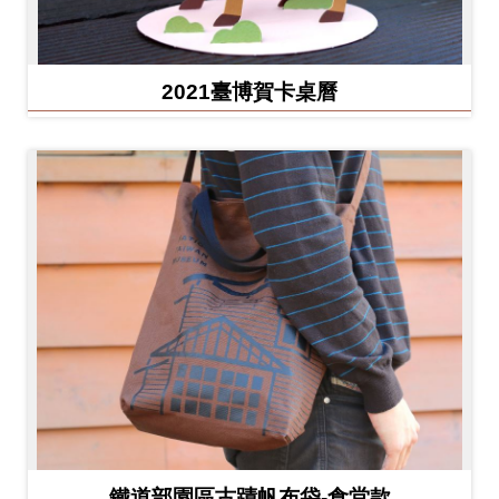
2021臺博賀卡桌曆
鐵道部園區古蹟帆布袋-食堂款