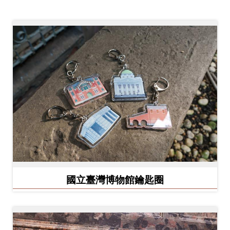
創
典
藏
研
究
便
民
服
務
國立臺灣博物館鑰匙圈
政
府
公