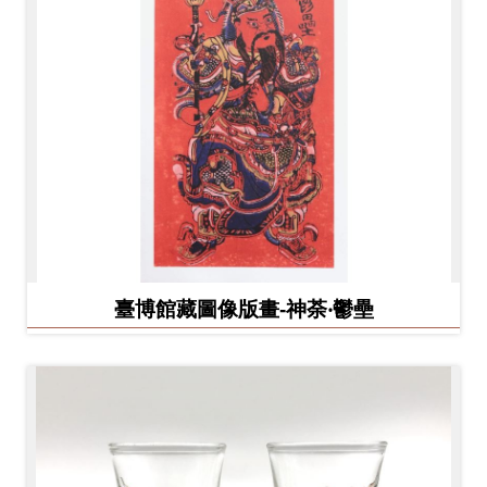
臺博館藏圖像版畫-神荼‧鬱壘