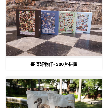
開
資
訊
隱
私
權
與
資
臺博好物仔- 300片拼圖
訊
安
全
宣
告
資