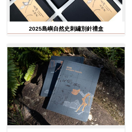
友
善
措
2025島嶼自然史刺繡別針禮盒
施
服
務
網
站
導
覽
En
日
glis
本
h
語