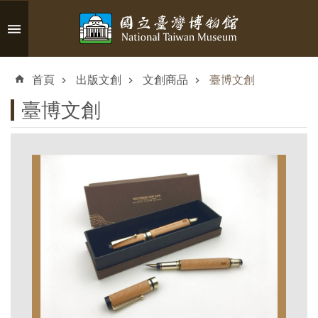
跳到主要內容區塊
進
階
首頁
出版文創
文創商品
臺博文創
搜
尋
臺博文創
認
識
臺
博
參
觀
資