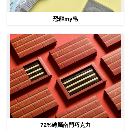
恐龍my皂
72%磚屬南門巧克力