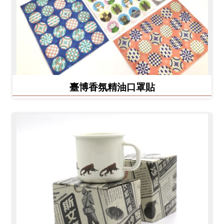
臺博香氛精油口罩貼