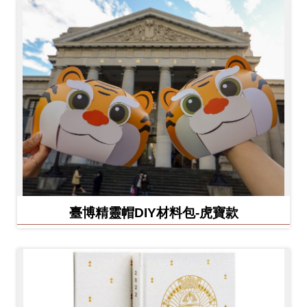
臺博精靈帽DIY材料包-虎寶款