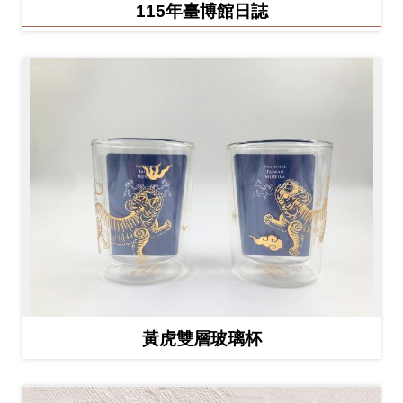
Ba
115年臺博館日誌
ha
sa
Ind
Tiế
on
ng
esi
Việ
a
t
黃虎雙層玻璃杯