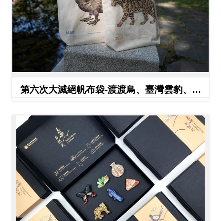
料
開
放
宣
告
第六次大滅絕帆布袋-渡渡鳥、臺灣雲豹、北
著
方白犀牛
作
權
聲
明
回
首
頁