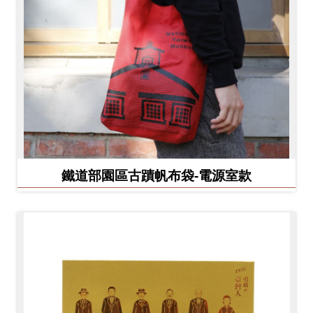
鐵道部園區古蹟帆布袋-電源室款