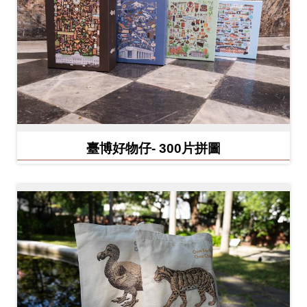
開
資
訊
隱
私
權
臺博好物仔- 300片拼圖
與
資
訊
安
全
宣
告
資