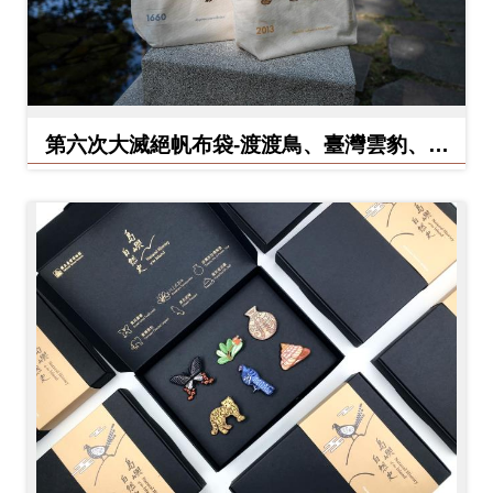
料
開
放
宣
第六次大滅絕帆布袋-渡渡鳥、臺灣雲豹、北
告
方白犀牛
著
作
權
聲
明
回
首
頁