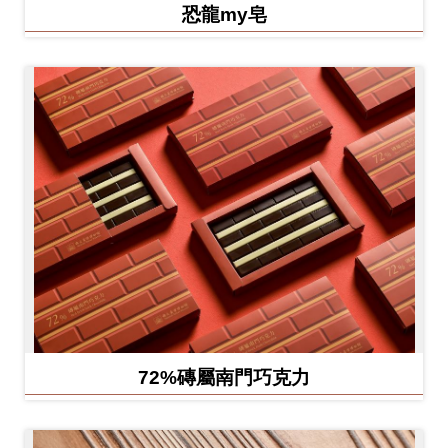
恐龍my皂
72%磚屬南門巧克力