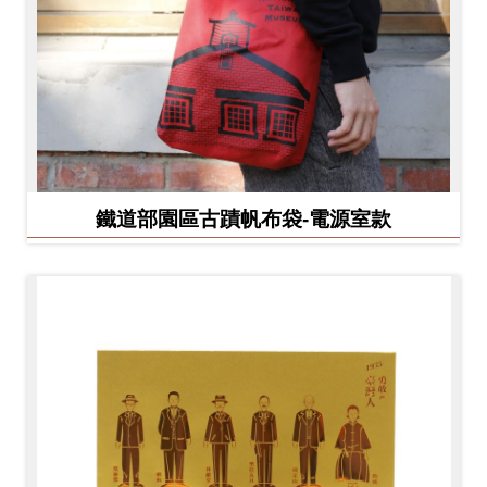
鐵道部園區古蹟帆布袋-電源室款