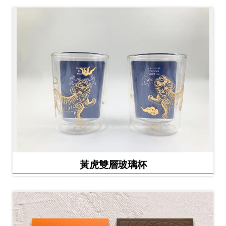
Ba
ha
sa
Ind
Tiế
on
ng
esi
Việ
a
t
黃虎雙層玻璃杯