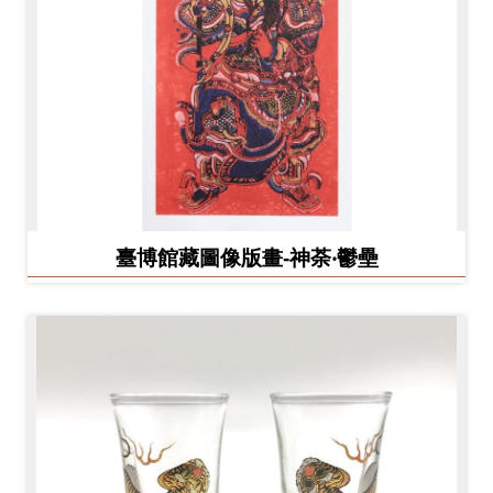
臺博館藏圖像版畫-神荼‧鬱壘