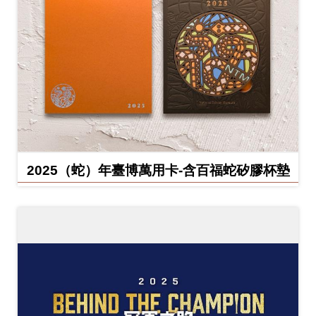
2025（蛇）年臺博萬用卡-含百福蛇矽膠杯墊