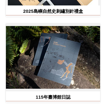
友
2025島嶼自然史刺繡別針禮盒
善
措
施
服
務
網
站
導
覽
En
日
glis
本
115年臺博館日誌
h
語