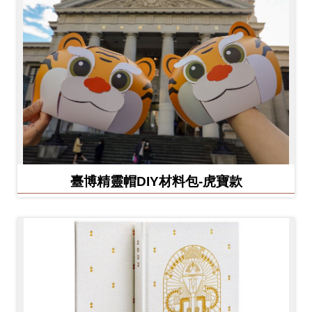
臺博精靈帽DIY材料包-虎寶款