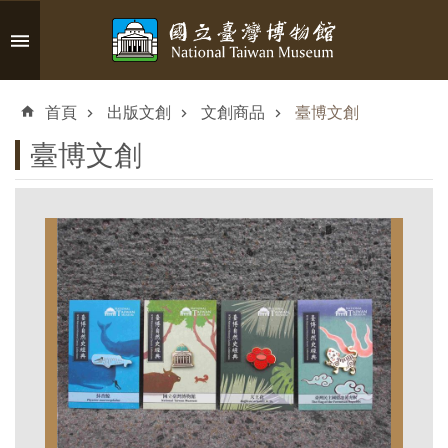
跳到主要內容區塊
進
階
首頁
出版文創
文創商品
臺博文創
搜
尋
臺博文創
認
識
臺
博
參
觀
資