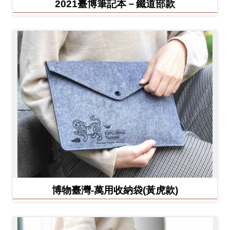
2021臺博筆記本－鐵道部款
博物臺灣-萬用收納袋(黃虎款)