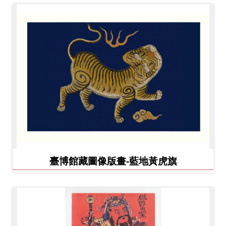
臺博館藏圖像版畫-藍地黃虎旗