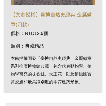
訊
【文創授權】臺博自然史經典-金屬徽
展
章(四款)
覽
價格：NTD120/個
資
訊
類別：典藏精品
教
本館授權開發「臺博自然史經典」金屬徽章
育
系列推廣博物館典藏：包含代表動物學、植
活
物學研究的抹香鯨、大王花，以及鎮館國寶
動
黃虎旗和最具識別度的本館建築形象。
出
版
文