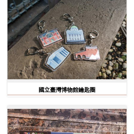
創
典
藏
研
究
便
民
服
國立臺灣博物館鑰匙圈
務
政
府
公