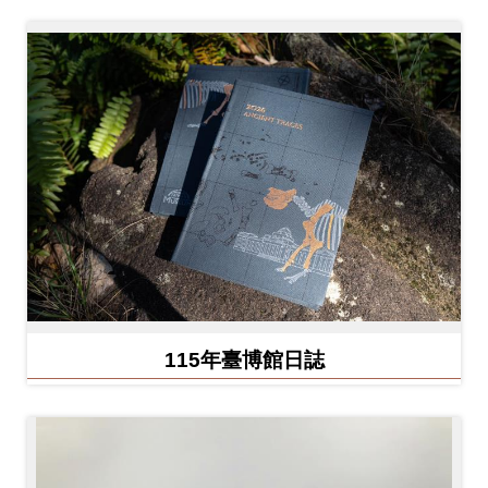
Ba
ha
sa
Ind
Tiế
on
ng
esi
Việ
a
t
115年臺博館日誌