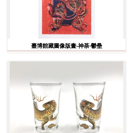
臺博館藏圖像版畫-神荼‧鬱壘