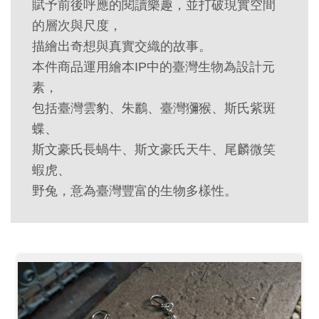
賦予前後呼應的閱讀樂趣，並打破現實空間
創
的層次與尺度，
描繪出奇想與真實交織的故事。
典
本件商品運用繪本IP中的臺灣生物為設計元
藏
素，
研
包括臺灣雲豹、朱鸝、臺灣獼猴、斯氏紫斑
究
蝶、
斯文豪氏長蝸牛、斯文豪氏天牛、尾麟微笑
便
蝦虎、
民
野兔，意為臺灣豐富的生物多樣性。
服
務
政
府
公