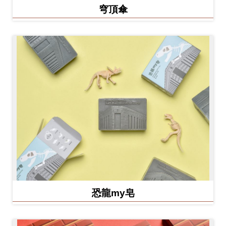
穹頂傘
恐龍my皂