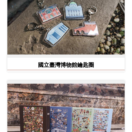
開
資
訊
隱
私
權
國立臺灣博物館鑰匙圈
與
資
訊
安
全
宣
告
資