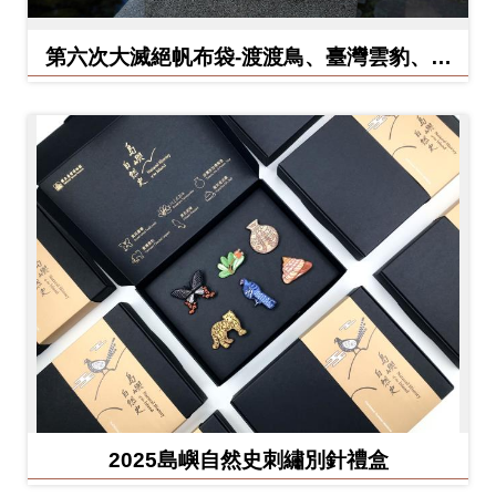
友
第六次大滅絕帆布袋-渡渡鳥、臺灣雲豹、北
善
方白犀牛
措
施
服
務
網
站
導
覽
En
日
glis
本
2025島嶼自然史刺繡別針禮盒
h
語