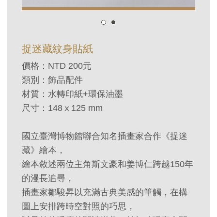
訊
展
捉迷藏紋身貼紙
覽
價格：
NTD 200
元
資
類別：飾品配件
訊
材質
：水轉印紙+環保油墨
尺寸：148ⅹ125 mm
教
育
國立臺灣博物館聯合知名插畫家合作《捉迷
活
藏》繪本，
動
繪本敘述兩位主角斯文豪和姜博仁跨越150年
的漫長追尋，
出
插畫家鄒駿昇以充滿古典美感的筆觸，在構
版
圖上安排跨時空對照的巧思，
文