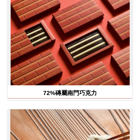
72%磚屬南門巧克力