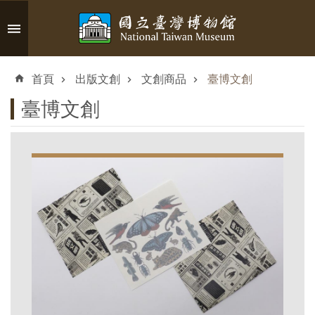
跳到主要內容區塊
進
階
首頁
出版文創
文創商品
臺博文創
搜
尋
臺博文創
認
識
臺
博
參
觀
資