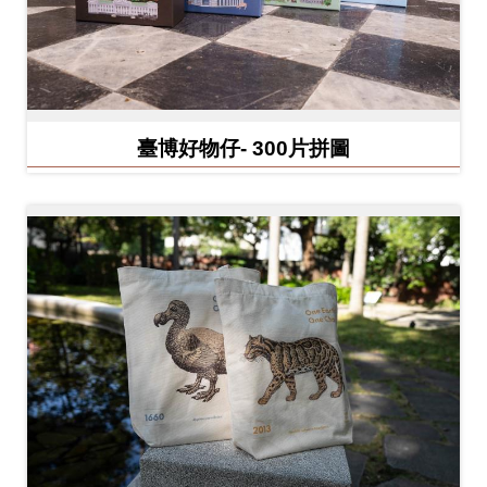
料
開
放
宣
臺博好物仔- 300片拼圖
告
著
作
權
聲
明
回
首
頁