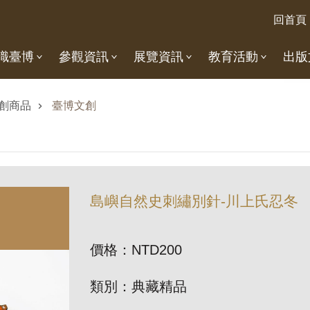
回首頁
識臺博
參觀資訊
展覽資訊
教育活動
出版
創商品
臺博文創
島嶼自然史刺繡別針-川上氏忍冬
價格：NTD200
類別：典藏精品