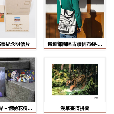
郵票紀念明信片
鐵道部園區古蹟帆布袋-工
務室款
界－體驗花粉之
漫筆臺博拼圖