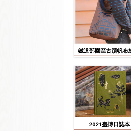
鐵道部園區古蹟帆布袋
堂款
2021臺博日誌本