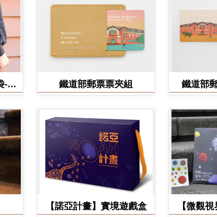
-食
鐵道部郵票票夾組
鐵道部
【諾亞計畫】實境遊戲盒
【微觀視