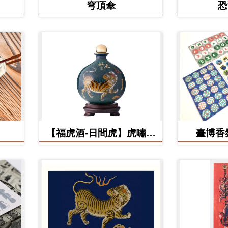
穹頂傘
恐
【福虎酒-日間虎】虎嘯台
臺博香
灣秘藏高粱酒