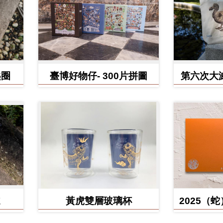
匙圈
臺博好物仔- 300片拼圖
第六次大
鳥、臺灣
黃虎雙層玻璃杯
2025（
含百