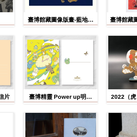
臺博館藏圖像版畫-藍地黃
臺博館藏圖
虎旗
明信片
臺博精靈 Power up明信
2022（
片