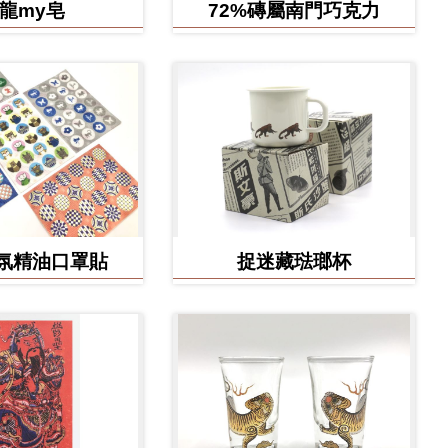
龍my皂
72%磚屬南門巧克力
氛精油口罩貼
捉迷藏琺瑯杯