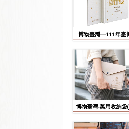
博物臺灣—111年臺
日誌
博物臺灣-萬用收納袋
款)