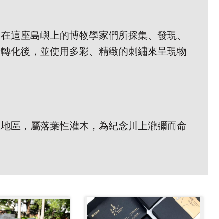
曾在這座島嶼上的博物學家們所採集、發現、
計轉化後，並使用多彩、精緻的刺繡來呈現物
拔地區，屬落葉性灌木，為紀念川上瀧彌而命