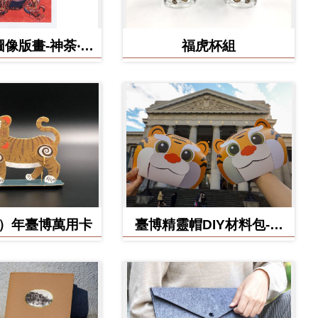
像版畫-神荼‧鬱
福虎杯組
壘
虎）年臺博萬用卡
臺博精靈帽DIY材料包-虎
寶款