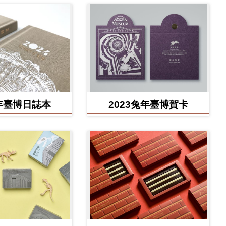
展」紀念信封
4年臺博日誌本
2023兔年臺博賀卡