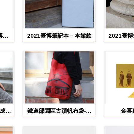
博館
2021臺博筆記本－本館款
2021臺
(成功
鐵道部園區古蹟帆布袋-電
金喜
源室款