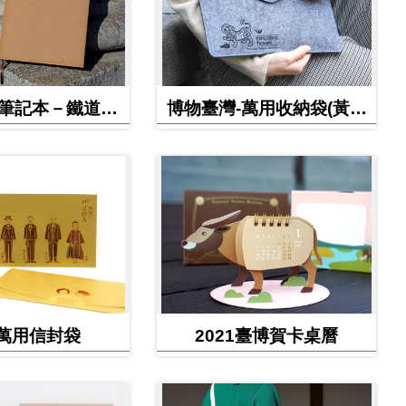
博筆記本－鐵道部
博物臺灣-萬用收納袋(黃虎
款
款)
萬用信封袋
2021臺博賀卡桌曆