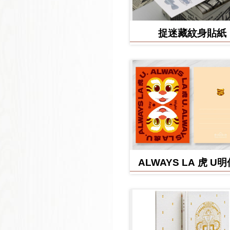
捉迷藏紋身貼紙
ALWAYS LA 虎 U