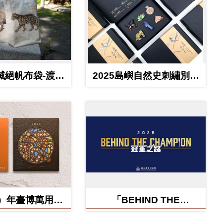
滅絕帆布袋-渡渡
2025島嶼自然史刺繡別針
雲豹、北方白犀
禮盒
牛
蛇）年臺博萬用卡-
「BEHIND THE
福蛇矽膠杯墊
CHAMPION:冠軍之路特