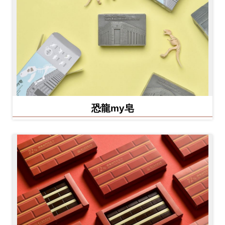
恐龍my皂