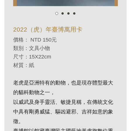
訊
展
2022（虎）年臺博萬用卡
覽
價格： NTD 150元
資
類別：文具小物
訊
尺寸：
15X22cm
材質：紙
教
育
老虎是亞洲特有的動物，也是現存體型最大
活
的貓科動物之一，
動
以威武及身手靈活、敏捷見稱，在傳統文化
中具有剛勇威猛、驅凶避邪、吉祥如意的象
出
版
徵。
文
臺博館以館藏臺灣民主國藍地黃處旗數位重