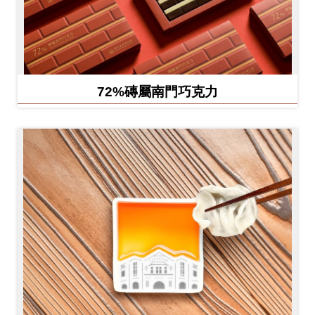
72%磚屬南門巧克力