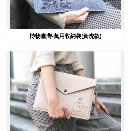
博物臺灣-萬用收納袋(黃虎款)