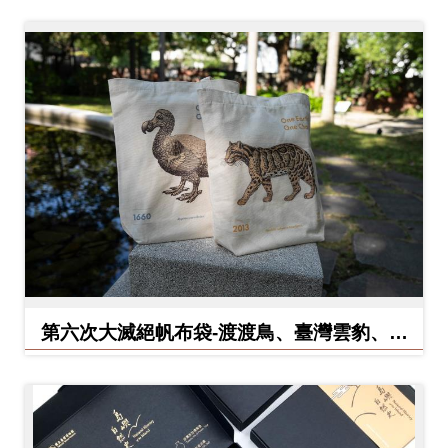
料
開
放
宣
告
著
作
權
聲
明
第六次大滅絕帆布袋-渡渡鳥、臺灣雲豹、北
方白犀牛
回
首
頁