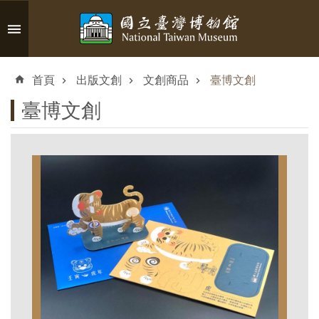
跳到主要內容區塊
進
階
首頁
出版文創
文創商品
臺博文創
搜
尋
臺博文創
認
識
臺
博
參
觀
資