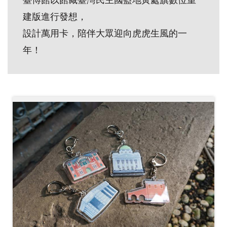
創
建版進行發想，
設計萬用卡，陪伴大眾迎向虎虎生風的一
典
年！
藏
研
究
便
民
服
務
政
府
公