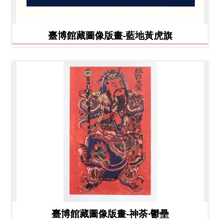
臺博館藏圖像版畫-藍地黃虎旗
臺博館藏圖像版畫-神荼‧鬱壘