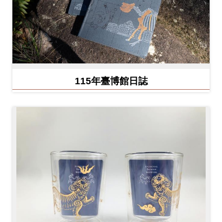
Ba
ha
sa
Ind
Tiế
on
ng
esi
Việ
a
t
115年臺博館日誌