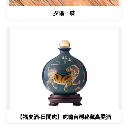
夕陽一碟
【福虎酒-日間虎】虎嘯台灣秘藏高粱酒