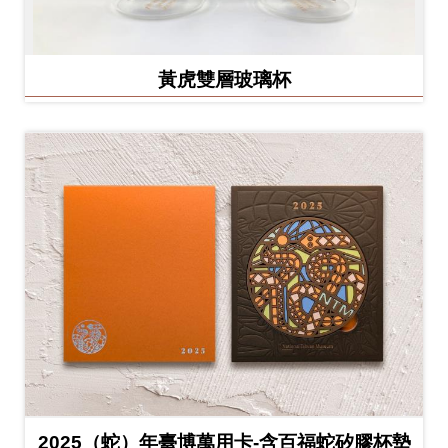
黃虎雙層玻璃杯
2025（蛇）年臺博萬用卡-含百福蛇矽膠杯墊