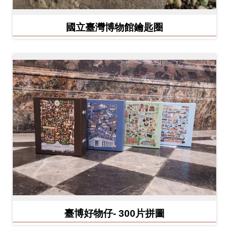
開
資
國立臺灣博物館鑰匙圈
訊
隱
私
權
與
資
訊
安
全
宣
告
臺博好物仔- 300片拼圖
資