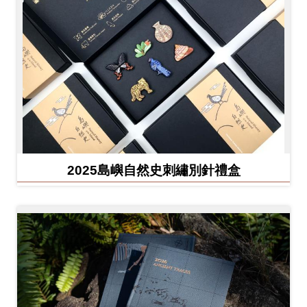
友
善
措
施
服
務
網
2025島嶼自然史刺繡別針禮盒
站
導
覽
En
日
glis
本
h
語