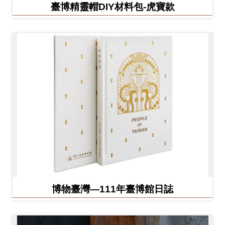
臺博精靈帽DIY材料包-虎寶款
博物臺灣—111年臺博館日誌