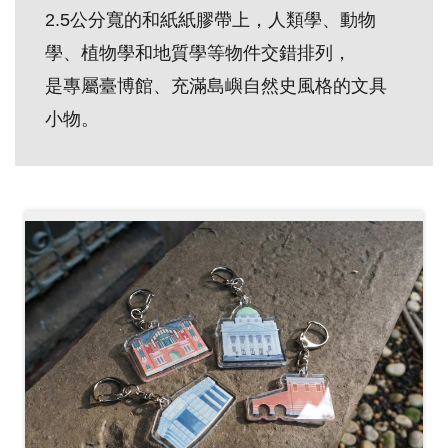
2.5公分寬的和紙紙膠帶上，人類學、動物
創
學、植物學和地質學等物件交錯排列，
典
是專屬臺博館、充滿島嶼自然史風格的文具
藏
小物。
研
究
便
民
服
務
政
府
公