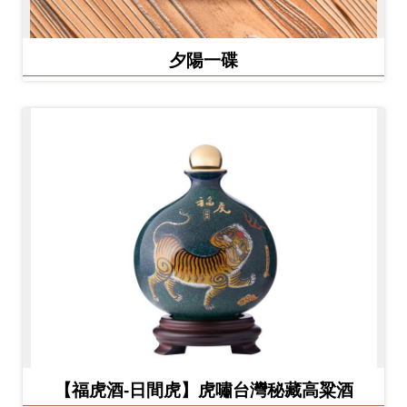
夕陽一碟
【福虎酒-日間虎】虎嘯台灣秘藏高粱酒