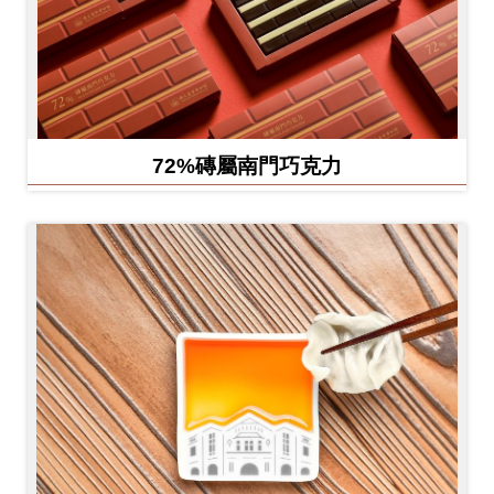
72%磚屬南門巧克力