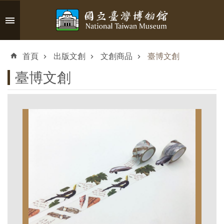
跳到主要內容區塊
進
階
首頁
出版文創
文創商品
臺博文創
搜
尋
臺博文創
認
識
臺
博
參
觀
資