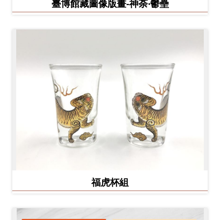
臺博館藏圖像版畫-神荼‧鬱壘
福虎杯組