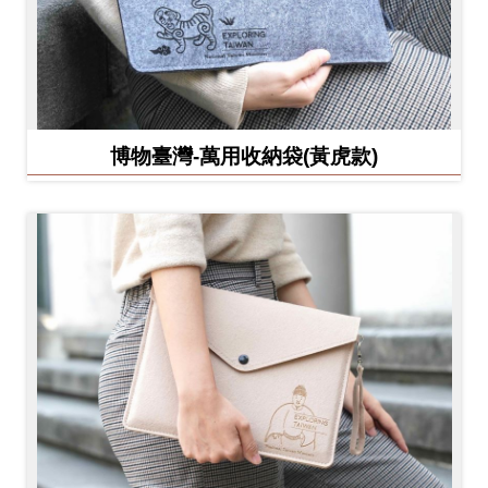
博物臺灣-萬用收納袋(黃虎款)