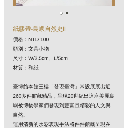
訊
展
紙膠帶-島嶼自然史ll
覽
價格：NTD 100
資
類別：文具小物
訊
尺寸：W/2.5cm、L/5cm
教
材質：和紙
育
活
臺博館本館三樓「發現臺灣」常設展展出近
動
260多件館藏精品，呈現20世紀出這座美麗島
嶼被博物學家們發現到豐富且精彩的人文與
出
自然。
版
運用清新的水彩表現手法將件件館藏呈現在
文