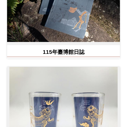
Ba
ha
sa
Ind
Tiế
on
ng
esi
Việ
a
t
115年臺博館日誌