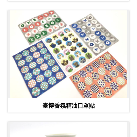
臺博香氛精油口罩貼