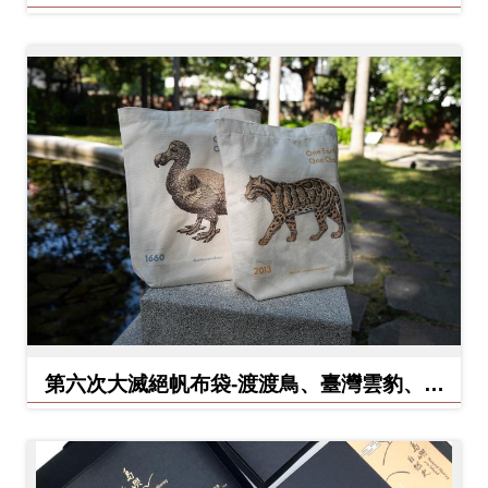
料
開
放
宣
告
著
作
權
聲
明
第六次大滅絕帆布袋-渡渡鳥、臺灣雲豹、北
回
方白犀牛
首
頁