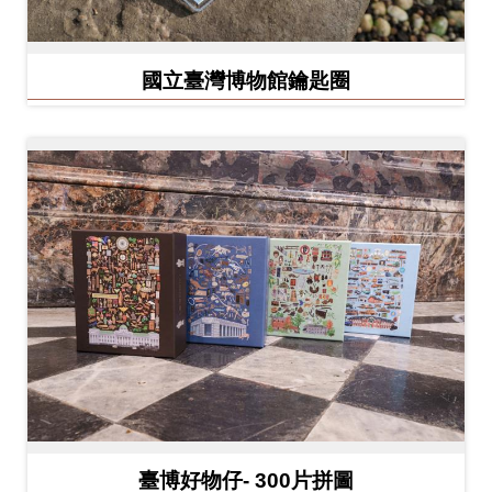
開
資
訊
國立臺灣博物館鑰匙圈
隱
私
權
與
資
訊
安
全
宣
告
臺博好物仔- 300片拼圖
資