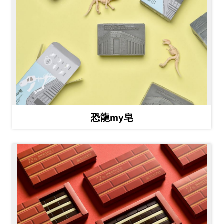
恐龍my皂