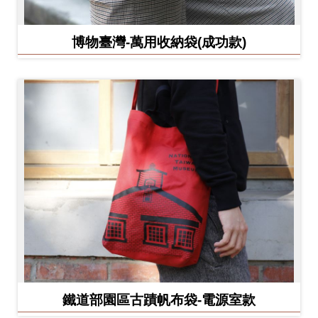
博物臺灣-萬用收納袋(成功款)
鐵道部園區古蹟帆布袋-電源室款