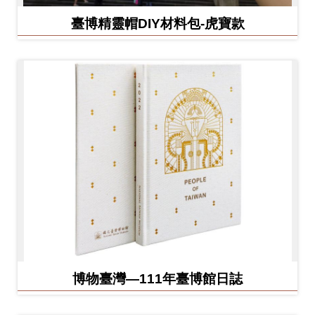
臺博精靈帽DIY材料包-虎寶款
博物臺灣—111年臺博館日誌