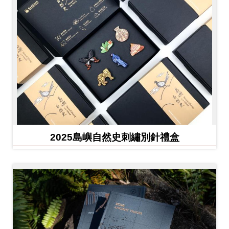
友
善
措
施
服
務
網
站
2025島嶼自然史刺繡別針禮盒
導
覽
En
日
glis
本
h
語